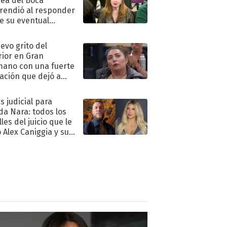
ea del Boca
rendió al responder
e su eventual
eso al reality
uevo grito del
rior en Gran
ano con una fuerte
ación que dejó a
oya en shock:
idora"
s judicial para
a Nara: todos los
les del juicio que le
 Alex Caniggia y sus
imos pasos