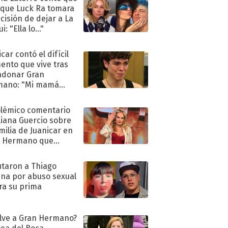
 que Luck Ra tomara
ecisión de dejar a La
i: "Ella lo..."
car contó el difícil
nto que vive tras
ndonar Gran
mano: "Mi mamá
ió..."
olémico comentario
liana Guercio sobre
amilia de Juanicar en
n Hermano que
tó la furia en redes
taron a Thiago
na por abuso sexual
ra su prima
lve a Gran Hermano?