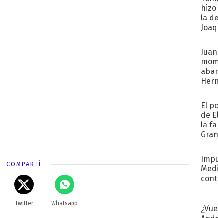
hizo
la d
Joaqu
Juani
mome
aba
Her
recib
El p
de E
la f
Gra
desa
Impu
COMPARTÍ
Medi
cont
Twitter
Whatsapp
¿Vue