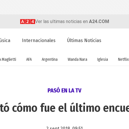
Ver las ultimas noticias en
A24.COM
úsica
Internacionales
Últimas Noticias
a Maglietti
AFA
Argentina
Wanda Nara
Iglesia
Netflix
PASÓ EN LA TV
ntó cómo fue el último encu
2 sept 2018, 09:51