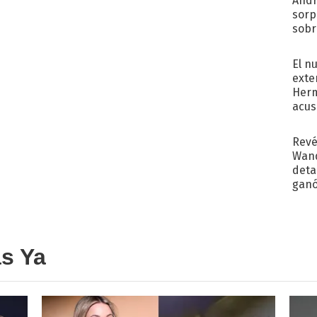
Andr
sorp
sobr
regr
El n
exte
Herm
acus
Pinc
"Tra
Revé
Wand
detal
ganó
próx
as Ya