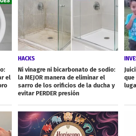
HACKS
INVE
o:
Ni vinagre ni bicarbonato de sodio:
Juic
r el
la MEJOR manera de eliminar el
que 
oro
sarro de los orificios de la ducha y
luga
evitar PERDER presión