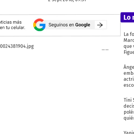
Lo 
La f
Marc
que 
Figu
Ánge
emba
actr
esco
Tini
deci
polé
quié
afue
Yani