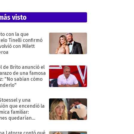
más visto
oto con la que
elo Tinelli confirmó
volvió con Milett
eroa
l de Brito anunció el
razo de una famosa
iz: "No sabían cómo
nderlo"
 Stoessel y una
sión que encendió la
mica familiar:
nes quedarían
ra de su boda
na Latorre contó qué