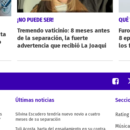
¡NO PUEDE SER!
QUÉ 
Tremendo vaticinio: 8 meses antes
Furo
sta
de la separación, la fuerte
8 ep
o
advertencia que recibió La Joaqui
los 
Últimas noticias
Secci
as
Silvina Escudero tendría nuevo novio a cuatro
Rating
"
meses de su separación
Música
Tuli Acosta, harta del ensañamiento en su contra,