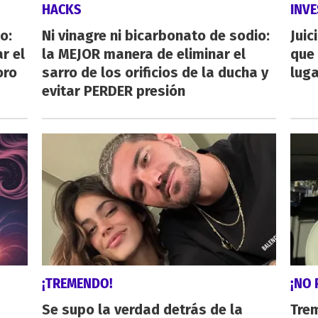
HACKS
INVE
o:
Ni vinagre ni bicarbonato de sodio:
Juic
r el
la MEJOR manera de eliminar el
que 
oro
sarro de los orificios de la ducha y
luga
evitar PERDER presión
¡TREMENDO!
¡NO 
Se supo la verdad detrás de la
Trem