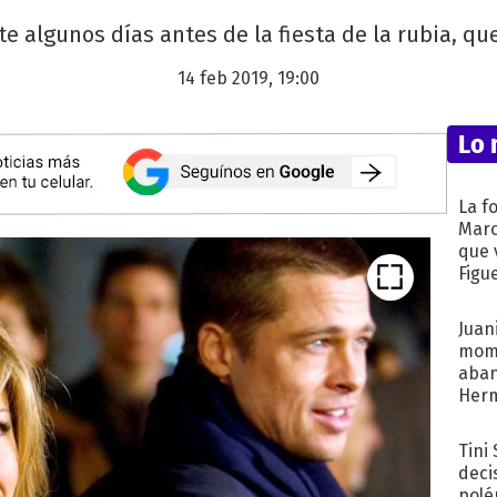
nte algunos días antes de la fiesta de la rubia, qu
14 feb 2019, 19:00
Lo 
La f
Marc
que 
Figu
Juani
mome
aba
Her
recib
Tini
deci
polé