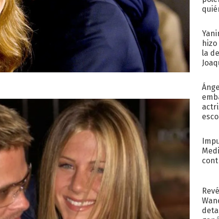
quié
afue
Yani
hizo
la d
Joaqu
Ánge
emba
actr
esco
Impu
Medi
cont
Revé
Wand
detal