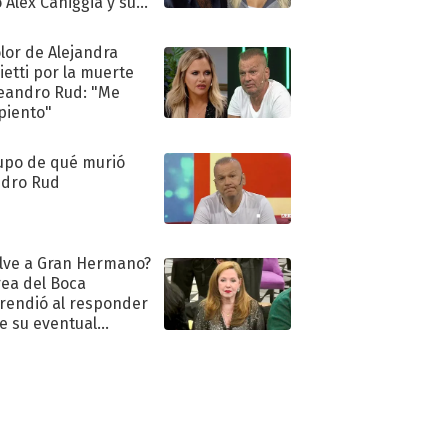
 Alex Caniggia y sus
imos pasos
olor de Alejandra
ietti por la muerte
eandro Rud: "Me
piento"
upo de qué murió
dro Rud
lve a Gran Hermano?
ea del Boca
rendió al responder
e su eventual
eso al reality