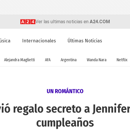
Ver las ultimas noticias en
A24.COM
úsica
Internacionales
Últimas Noticias
Alejandra Maglietti
AFA
Argentina
Wanda Nara
Netflix
UN ROMÁNTICO
vió regalo secreto a Jennife
cumpleaños