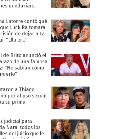
nes quedarían
ra de su boda
na Latorre contó qué
 que Luck Ra tomara
ecisión de dejar a La
i: "Ella lo..."
l de Brito anunció el
razo de una famosa
iz: "No sabían cómo
nderlo"
taron a Thiago
na por abuso sexual
ra su prima
s judicial para
a Nara: todos los
les del juicio que le