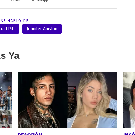
SE HABLÓ DE
rad Pitt
Jennifer Aniston
as Ya