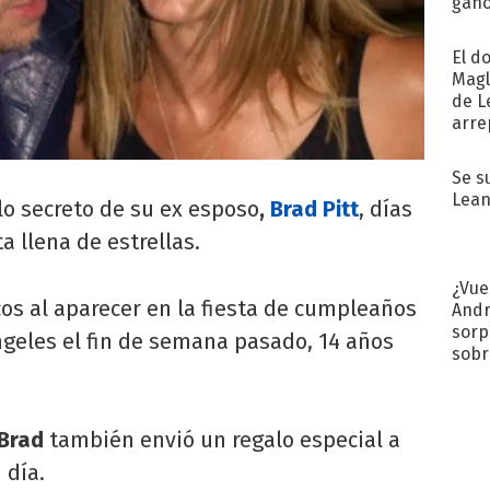
ganó
próx
El d
Magl
de L
arre
Se s
Lean
lo secreto de su ex esposo
,
Brad Pitt
, días
a llena de estrellas.
¿Vue
cos al aparecer en la fiesta de cumpleaños
Andr
sorp
ngeles el fin de semana pasado, 14 años
sobr
regr
Brad
también envió un regalo especial a
 día.