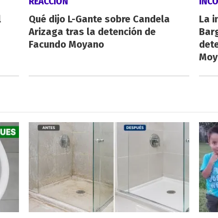
REACCIÓN
INC
l
Qué dijo L-Gante sobre Candela
La i
Arizaga tras la detención de
Barg
Facundo Moyano
dete
Moy