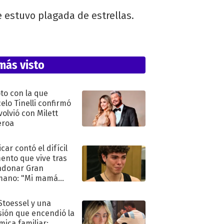
e estuvo plagada de estrellas.
más visto
oto con la que
elo Tinelli confirmó
volvió con Milett
eroa
car contó el difícil
nto que vive tras
ndonar Gran
mano: "Mi mamá
ió..."
 Stoessel y una
sión que encendió la
mica familiar: