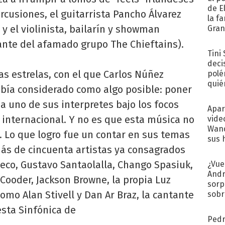
de E
cusiones, el guitarrista Pancho Álvarez
la f
y el violinista, bailarín y showman
Gra
desa
ante del afamado grupo The Chieftains).
Tini
deci
s estrelas, con el que Carlos Núñez
polé
quié
abía considerado como algo posible: poner
afue
y a uno de sus interpretes bajo los focos
Apar
o internacional. Y no es que esta música no
vide
Wand
. Lo que logro fue un contar en sus temas
sus 
más de cincuenta artistas ya consagrados
eco, Gustavo Santaolalla, Chango Spasiuk,
¿Vue
Andr
Cooder, Jackson Browne, la propia Luz
sorp
omo Alan Stivell y Dan Ar Braz, la cantante
sobr
regr
esta Sinfónica de
Pedr