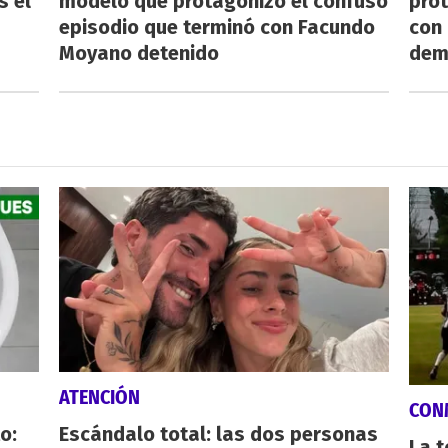
s el
modelo que protagonizó el confuso
pro
episodio que terminó con Facundo
con
Moyano detenido
dem
ATENCIÓN
CON
o:
Escándalo total: las dos personas
La 