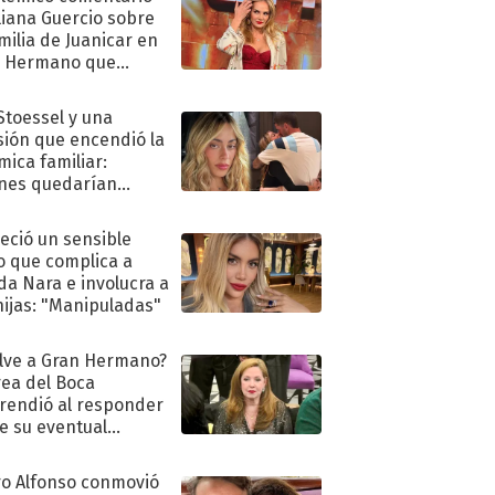
liana Guercio sobre
amilia de Juanicar en
n Hermano que
tó la furia en redes
 Stoessel y una
sión que encendió la
mica familiar:
nes quedarían
ra de su boda
eció un sensible
o que complica a
a Nara e involucra a
hijas: "Manipuladas"
lve a Gran Hermano?
ea del Boca
rendió al responder
e su eventual
eso al reality
o Alfonso conmovió