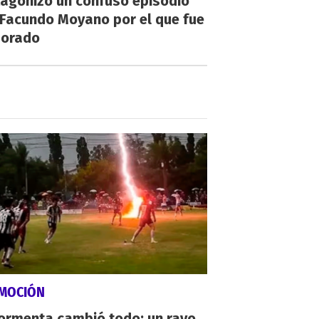
tagonizó un confuso episodio
 Facundo Moyano por el que fue
orado
MOCIÓN
tormenta cambió todo: un rayo