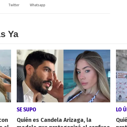
Twitter
Whatsapp
as Ya
SE SUPO
LO Ú
con
Quién es Candela Arizaga, la
Qui