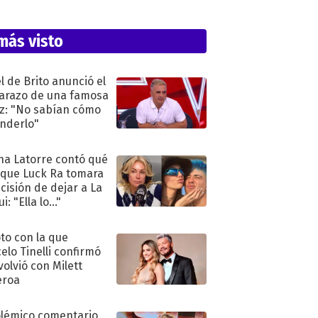
más visto
l de Brito anunció el
razo de una famosa
iz: "No sabían cómo
nderlo"
na Latorre contó qué
 que Luck Ra tomara
ecisión de dejar a La
i: "Ella lo..."
oto con la que
elo Tinelli confirmó
volvió con Milett
eroa
olémico comentario