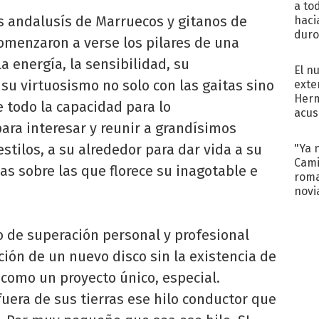
a to
s andalusís de Marruecos y gitanos de
haci
duro
menzaron a verse los pilares de una
aco
a energía, la sensibilidad, su
tera
El n
su virtuosismo no solo con las gaitas sino
exte
Herm
e todo la capacidad para lo
acus
para interesar y reunir a grandísimos
Pinc
"Tra
estilos, a su alrededor para dar vida a su
"Ya 
Cami
s sobre las que florece su inagotable e
roma
novi
decl
do de superación personal y profesional
ión de un nuevo disco sin la existencia de
e como un proyecto único, especial.
uera de sus tierras ese hilo conductor que