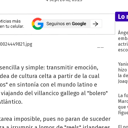
Lo 
Ánge
emba
actr
esco
Yani
encilla y simple: transmitir emoción,
hizo
dea de cultura celta a partir de la cual
la d
Joaqu
os" en sintonía con el mundo latino e
, viajando del villancico gallego al "bolero"
La f
tlántico.
Marc
que 
Figu
 tarea imposible, pues no paran de suceder
 a irrumpir a lomos de "reels" irlandeses
El p