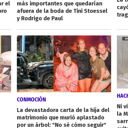
r el
más importantes que quedarían
cayó
oro
afuera de la boda de Tini Stoessel
tra
y Rodrigo de Paul
HAC
CONMOCIÓN
Ni v
La devastadora carta de la hija del
la M
matrimonio que murió aplastado
sarr
por un árbol: "No sé cómo seguir"