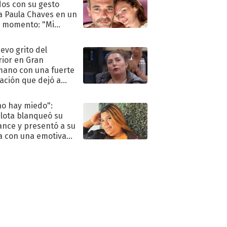
dos con su gesto
a Paula Chaves en un
 momento: "Mi
mpañante
péutico"
uevo grito del
rior en Gran
ano con una fuerte
ación que dejó a
oya en shock:
idora"
no hay miedo":
lota blanqueó su
nce y presentó a su
a con una emotiva
aración de amor