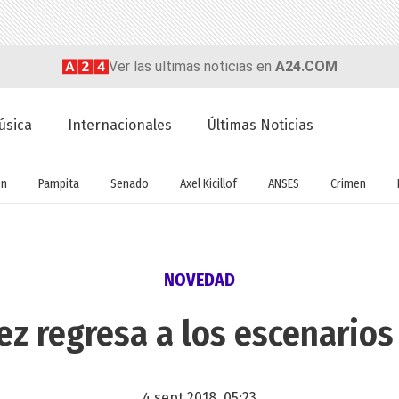
Ver las ultimas noticias en
A24.COM
úsica
Internacionales
Últimas Noticias
ón
Pampita
Senado
Axel Kicillof
ANSES
Crimen
NOVEDAD
ez regresa a los escenarios
4 sept 2018, 05:23