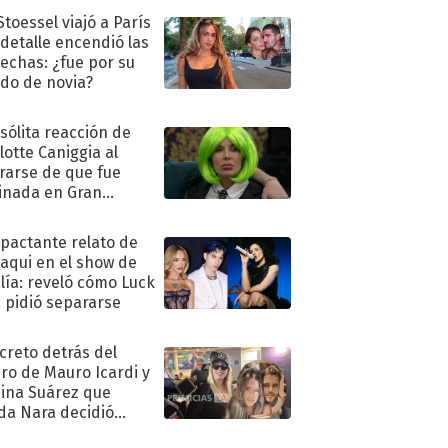
Stoessel viajó a París
 detalle encendió las
echas: ¿fue por su
ido de novia?
nsólita reacción de
lotte Caniggia al
rarse de que fue
inada en Gran
mano
mpactante relato de
oaqui en el show de
lía: reveló cómo Luck
e pidió separarse
ecreto detrás del
ro de Mauro Icardi y
hina Suárez que
a Nara decidió
oner