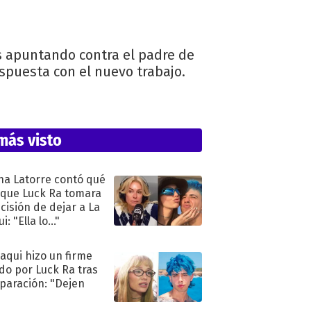
s apuntando contra el padre de
espuesta con el nuevo trabajo.
más visto
na Latorre contó qué
 que Luck Ra tomara
ecisión de dejar a La
i: "Ella lo..."
oaqui hizo un firme
do por Luck Ra tras
eparación: "Dejen
"