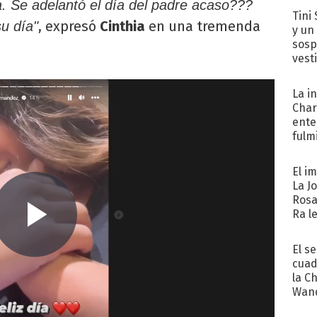
ta. Se adelantó el día del padre acaso???
Tini 
, expresó
Cinthia
en una tremenda
su día"
y un
sosp
vest
La i
Char
ente
fulm
Her
El i
La J
Rosa
Ra l
El s
cuad
la C
Wand
exp