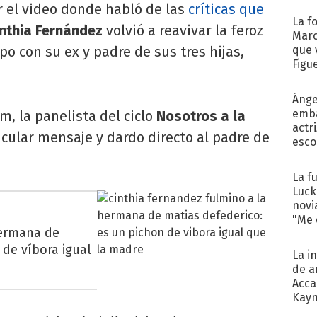
 el video donde habló de las
críticas que
La f
inthia Fernández
volvió a reavivar la feroz
Marc
 con su ex y padre de sus tres hijas,
que 
Figu
Ánge
emba
m, la panelista del ciclo
Nosotros a la
actr
cular mensaje y dardo directo al padre de
esco
La f
Luck
novi
"Me e
hermana de
 de víbora igual
La i
de a
Acca
Kayn
cum