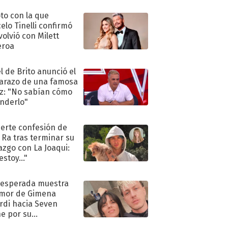
oto con la que
elo Tinelli confirmó
volvió con Milett
eroa
l de Brito anunció el
razo de una famosa
iz: "No sabían cómo
nderlo"
uerte confesión de
 Ra tras terminar su
azgo con La Joaqui:
stoy..."
nesperada muestra
mor de Gimena
rdi hacia Seven
e por su
pleaños