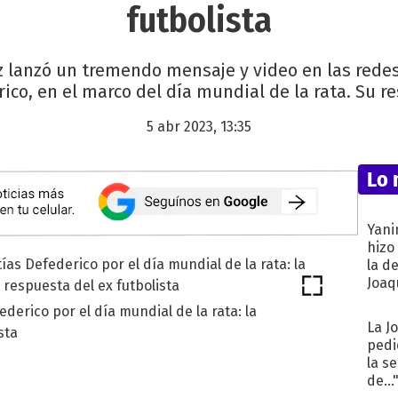
futbolista
z lanzó un tremendo mensaje y video en las rede
rico, en el marco del día mundial de la rata. Su r
5 abr 2023, 13:35
Lo 
Yani
hizo
la d
Joaqu
derico por el día mundial de la rata: la
La J
sta
pedi
la s
de...