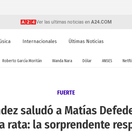
Ver las ultimas noticias en
A24.COM
úsica
Internacionales
Últimas Noticias
Roberto García Moritán
Wanda Nara
Dólar
ANSES
Netfli
FUERTE
dez saludó a Matías Defede
a rata: la sorprendente res