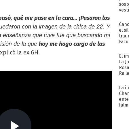
sosp
vest
ó, qué me pasa en la cara... ¡Pasaron los
Cand
uedaron con la imagen de la chica de 22. Y
el si
la enseñanza que tuve fue que buscando mi
trau
Facu
hoy me hago cargo de las
cisión de la que
"Teng
explicó la ex GH.
El i
La J
Rosa
Ra l
La i
Char
ente
fulm
Her