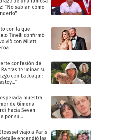
razo de una famosa
iz: "No sabían cómo
nderlo"
oto con la que
elo Tinelli confirmó
volvió con Milett
eroa
uerte confesión de
 Ra tras terminar su
azgo con La Joaqui:
stoy..."
nesperada muestra
mor de Gimena
rdi hacia Seven
e por su
pleaños
Stoessel viajó a París
 detalle encendió las