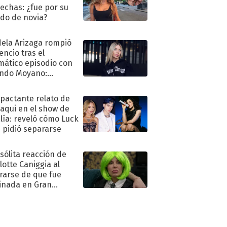
echas: ¿fue por su
ido de novia?
ela Arizaga rompió
lencio tras el
mático episodio con
ndo Moyano:
o..."
mpactante relato de
oaqui en el show de
lía: reveló cómo Luck
e pidió separarse
nsólita reacción de
lotte Caniggia al
rarse de que fue
inada en Gran
mano