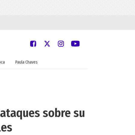
oca
Paula Chaves
r ataques sobre su
les