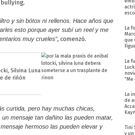
emba
 bullying.
actr
esco
filtro y sin bótox ni rellenos. Hace años que
La f
arles esto porque ayer subí un reel y me
Marc
, comenzó.
ntarios muy crueles”
que 
Figu
La f
Luck
cki, Silvina Luna
novi
e de riñón
"Me e
La i
de a
Acca
s curtida, pero hay muchas chicas,
Kayn
n un mensaje tan dañino las pueden matar,
cum
 mensaje hermoso las pueden elevar y
Tini 
y un