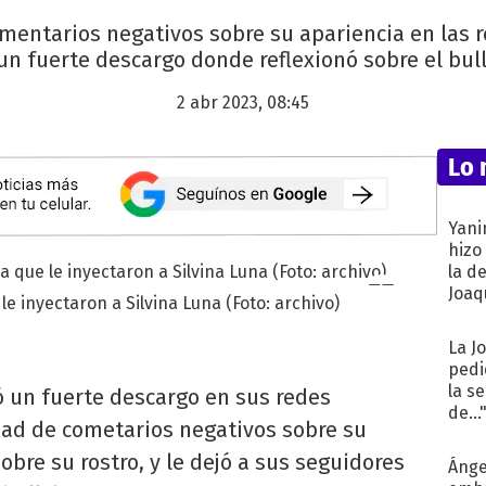
mentarios negativos sobre su apariencia en las r
un fuerte descargo donde reflexionó sobre el bully
2 abr 2023, 08:45
Lo 
Yani
hizo
la d
Joaqu
le inyectaron a Silvina Luna (Foto: archivo)
La J
pedi
la s
ó un fuerte descargo en sus redes
de...
nidad de cometarios negativos sobre su
bre su rostro, y le dejó a sus seguidores
Ánge