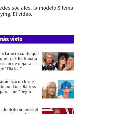
edes sociales, la modelo Silvina
ing. El video.
más visto
na Latorre contó qué
 que Luck Ra tomara
ecisión de dejar a La
i: "Ella lo..."
oaqui hizo un firme
do por Luck Ra tras
eparación: "Dejen
"
l de Brito anunció el