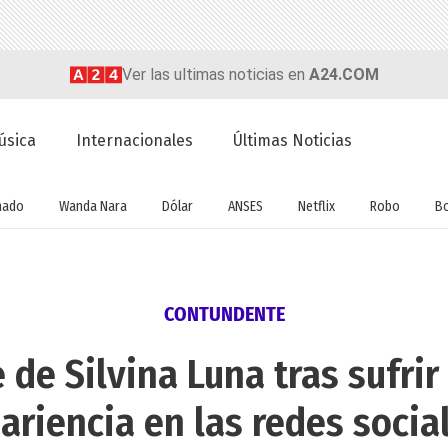
Ver las ultimas noticias en
A24.COM
úsica
Internacionales
Últimas Noticias
nado
Wanda Nara
Dólar
ANSES
Netflix
Robo
B
CONTUNDENTE
 de Silvina Luna tras sufri
ariencia en las redes socia