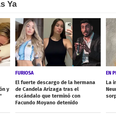
as Ya
FURIOSA
EN 
El fuerte descargo de la hermana
La i
ón y
de Candela Arizaga tras el
Neu
"
escándalo que terminó con
sorp
Facundo Moyano detenido