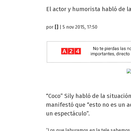
El actor y humorista habló de l
por
[]
| 5 nov 2015, 17:50
“Coco” Sily habló de la situació
manifestó que “esto no es un a
un espectáculo”.
“Los que laburamos en la tele sabemos 