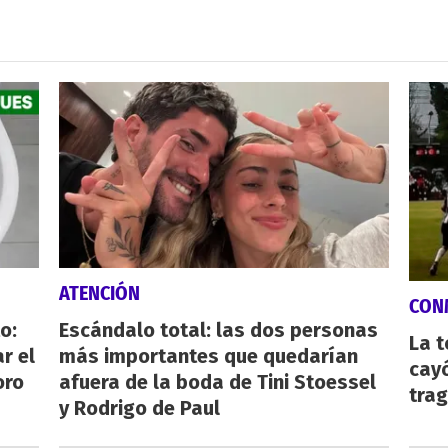
ATENCIÓN
CON
o:
Escándalo total: las dos personas
La 
r el
más importantes que quedarían
cayó
oro
afuera de la boda de Tini Stoessel
tra
y Rodrigo de Paul