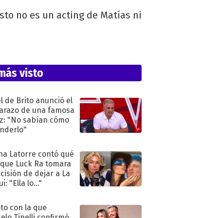
sto no es un acting de Matías ni
más visto
l de Brito anunció el
razo de una famosa
iz: "No sabían cómo
nderlo"
na Latorre contó qué
 que Luck Ra tomara
ecisión de dejar a La
i: "Ella lo..."
oto con la que
elo Tinelli confirmó