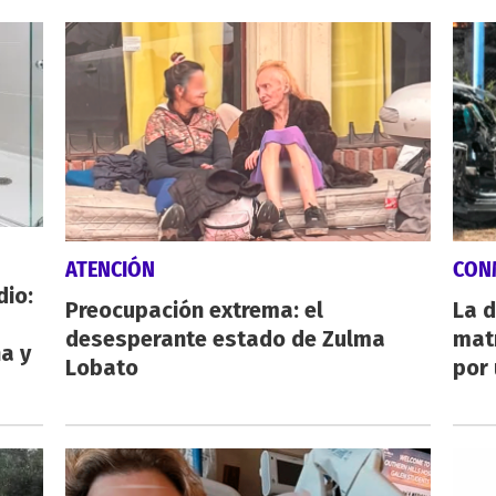
ATENCIÓN
CON
dio:
Preocupación extrema: el
La d
desesperante estado de Zulma
mat
ha y
Lobato
por 