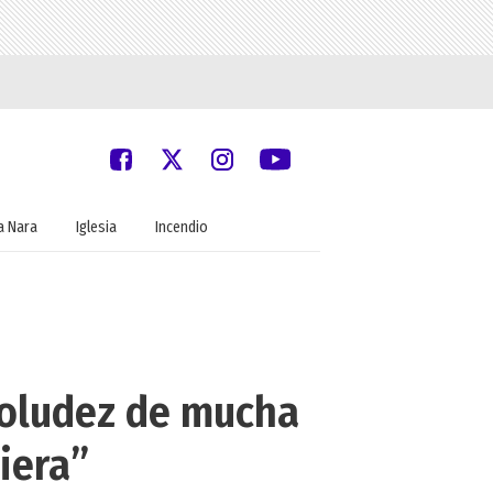
 Nara
Iglesia
Incendio
boludez de mucha
iera”