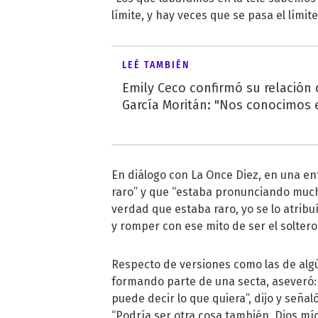
límite, y hay veces que se pasa el límit
LEÉ TAMBIÉN
Emily Ceco confirmó su relación
García Moritán: "Nos conocimos e
En diálogo con La Once Diez, en una en
raro” y que “estaba pronunciando mucho l
verdad que estaba raro, yo se lo atribuí
y romper con ese mito de ser el soltero
Respecto de versiones como las de algú
formando parte de una secta, aseveró:
puede decir lo que quiera”, dijo y seña
“Podría ser otra cosa también, Dios mío