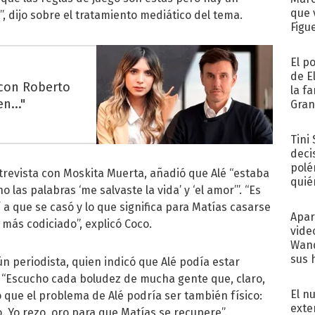
que 
e”, dijo sobre el tratamiento mediático del tema.
Figu
El p
de E
 con Roberto
la f
n..."
Gra
desa
Tini
deci
polé
trevista con Moskita Muerta, añadió que Alé “estaba
quié
as palabras ‘me salvaste la vida’ y ‘el amor’”. “Es
afue
 a que se casó y lo que significa para Matías casarse
Apar
 más codiciado”, explicó Coco.
vide
Wand
sus 
n periodista, quien indicó que Alé podía estar
 “Escucho cada boludez de mucha gente que, claro,
El n
ló que el problema de Alé podría ser también físico:
exte
. Yo rezo, oro para que Matías se recupere”.