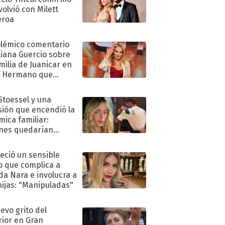
volvió con Milett
eroa
olémico comentario
liana Guercio sobre
amilia de Juanicar en
n Hermano que
tó la furia en redes
 Stoessel y una
sión que encendió la
mica familiar:
nes quedarían
ra de su boda
eció un sensible
o que complica a
a Nara e involucra a
hijas: "Manipuladas"
uevo grito del
rior en Gran