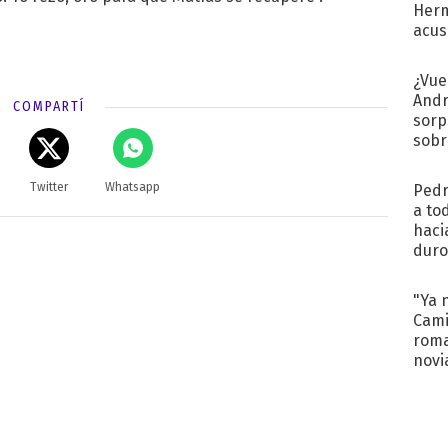
Herm
acus
Pinc
"Tra
¿Vue
Andr
COMPARTÍ
sorp
sobr
regr
Twitter
Whatsapp
Pedr
a to
haci
duro
aco
tera
"Ya 
Cami
roma
novi
decl