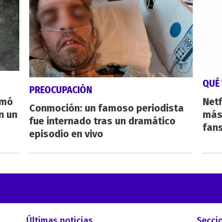
QUÉ 
PREOCUPACIÓN
rmó
Netf
Conmoción: un famoso periodista
n un
más 
fue internado tras un dramático
fan
episodio en vivo
Últimas noticias
Secci