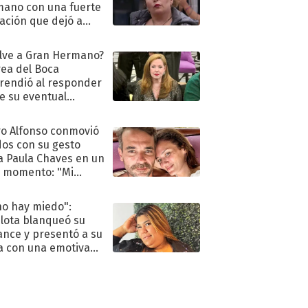
ano con una fuerte
ación que dejó a
oya en shock:
idora"
lve a Gran Hermano?
ea del Boca
rendió al responder
e su eventual
eso al reality
o Alfonso conmovió
dos con su gesto
a Paula Chaves en un
 momento: "Mi
mpañante
péutico"
no hay miedo":
lota blanqueó su
nce y presentó a su
a con una emotiva
aración de amor