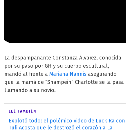
La despampanante Constanza Álvarez, conocida
por su paso por GH y su cuerpo escultural,
mandó al frente a
Mariana Nannis
asegurando
que la mamá de “Shampein” Charlotte se la pasa
llamando a su novio.
LEÉ TAMBIÉN
Explotó todo: el polémico video de Luck Ra con
Tuli Acosta que le destrozó el corazón a La