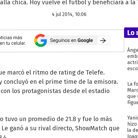
alla chica. Hoy vuelve el fútbol y beneficiará a la 
4 jul 2014, 10:06
Lo 
Ánge
emba
actr
esco
que marcó el ritmo de rating de Telefe.
y concluyó en el prime time de la emisora.
La f
 con los protagonistas desde el estadio
Marc
que 
Figu
Yani
ero tuvo un promedio de 21.8 y fue lo más
hizo
. Le ganó a su rival directo, ShowMatch que
la d
Joaqu
.4.