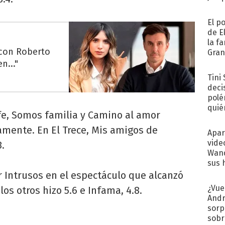
El p
de E
la f
 con Roberto
Gra
desa
n..."
Tini
deci
polé
quié
lefe, Somos familia y Camino al amor
afue
vamente. En El Trece, Mis amigos de
Apar
vide
.
Wand
sus 
r Intrusos en el espectáculo que alcanzó
¿Vue
los otros hizo 5.6 e Infama, 4.8.
Andr
sorp
sobr