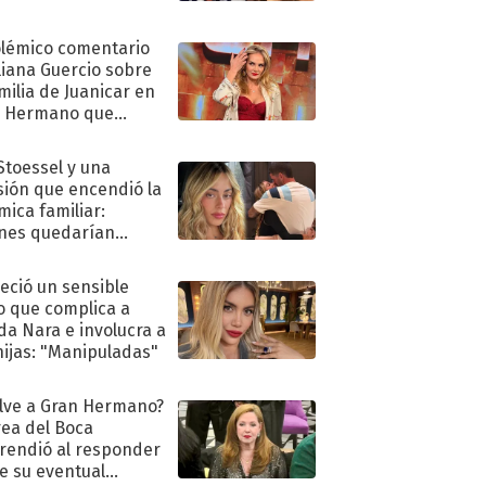
olémico comentario
liana Guercio sobre
amilia de Juanicar en
n Hermano que
tó la furia en redes
 Stoessel y una
sión que encendió la
mica familiar:
nes quedarían
ra de su boda
eció un sensible
o que complica a
a Nara e involucra a
hijas: "Manipuladas"
lve a Gran Hermano?
ea del Boca
rendió al responder
e su eventual