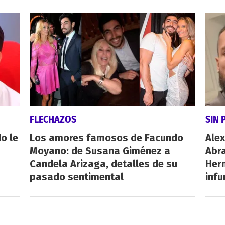
FLECHAZOS
SIN 
o le
Los amores famosos de Facundo
Alex
Moyano: de Susana Giménez a
Abr
Candela Arizaga, detalles de su
Her
pasado sentimental
inf