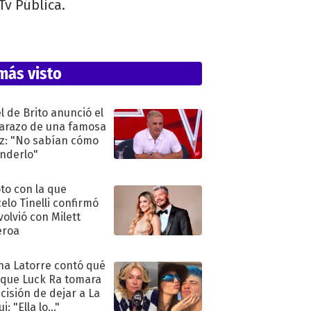
Tv Pública.
más visto
l de Brito anunció el
razo de una famosa
iz: "No sabían cómo
nderlo"
oto con la que
elo Tinelli confirmó
volvió con Milett
eroa
na Latorre contó qué
 que Luck Ra tomara
ecisión de dejar a La
i: "Ella lo..."