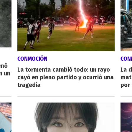
CONMOCIÓN
CON
rmó
La tormenta cambió todo: un rayo
La d
n un
cayó en pleno partido y ocurrió una
mat
tragedia
por 