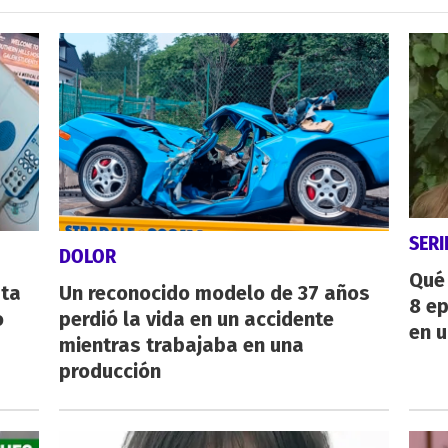
SERI
DOLOR
Qué 
sta
Un reconocido modelo de 37 años
8 ep
o
perdió la vida en un accidente
en u
mientras trabajaba en una
producción