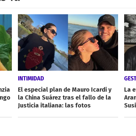
INTIMIDAD
GES
nzia
El especial plan de Mauro Icardi y
La e
engo
la China Suárez tras el fallo de la
Aran
Justicia italiana: las fotos
Susi