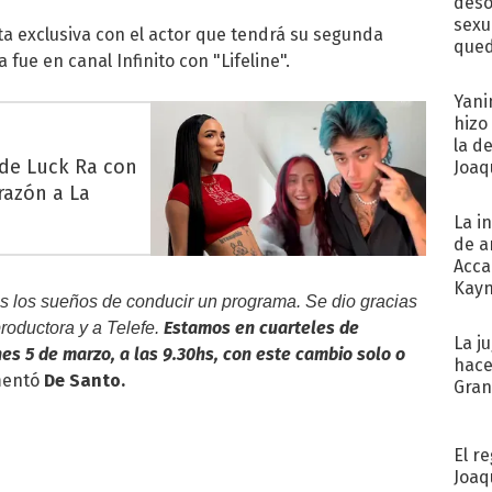
deso
sexu
a exclusiva con el actor que tendrá su segunda
qued
fue en canal Infinito con "Lifeline".
Yani
hizo
la d
 de Luck Ra con
Joaqu
razón a La
La i
de a
Acca
Kayn
os los sueños de conducir un programa. Se dio gracias
cum
Estamos en cuarteles de
productora y a
Telefe
.
La j
es 5 de marzo, a las 9.30hs, con este cambio solo o
hace
mentó
De Santo.
Gra
El r
Joaq