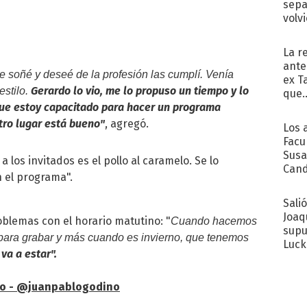
sepa
volv
La r
ante
 soñé y deseé de la profesión las cumplí. Venía
ex T
Gerardo lo vio, me lo propuso un tiempo y lo
estilo.
que..
que estoy capacitado para hacer un programa
otro lugar está bueno"
, agregó.
Los 
Facu
Susa
 los invitados es el pollo al caramelo. Se lo
Cand
n el programa".
de s
sent
Sali
Joaq
blemas con el horario matutino: "
Cuando hacemos
supu
s para grabar y más cuando es invierno, que tenemos
Luck
va a estar".
ino - @juanpablogodino