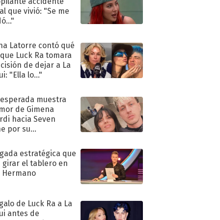
pilante accidente
al que vivió: "Se me
ó..."
na Latorre contó qué
 que Luck Ra tomara
ecisión de dejar a La
i: "Ella lo..."
nesperada muestra
mor de Gimena
rdi hacia Seven
e por su
pleaños
ugada estratégica que
 girar el tablero en
n Hermano
egalo de Luck Ra a La
ui antes de