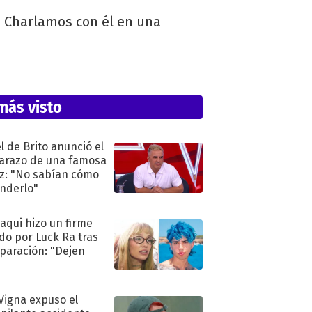
n. Charlamos con él en una
más visto
l de Brito anunció el
razo de una famosa
iz: "No sabían cómo
nderlo"
oaqui hizo un firme
do por Luck Ra tras
eparación: "Dejen
"
 Vigna expuso el