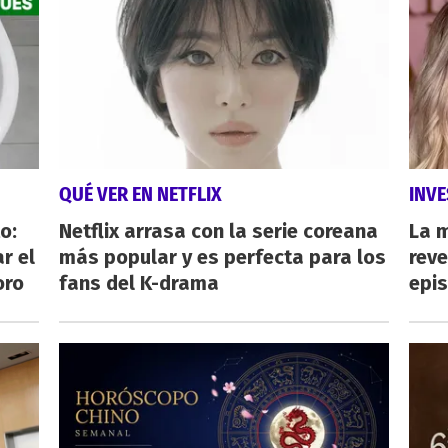
QUÉ VER EN NETFLIX
INVE
o:
Netflix arrasa con la serie coreana
La 
r el
más popular y es perfecta para los
reve
oro
fans del K-drama
epi