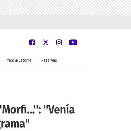
Yanina Latorre
Reservas
orfi...": "Venía
grama"