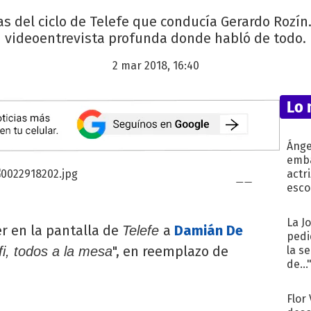
as del ciclo de Telefe que conducía Gerardo Rozí
videoentrevista profunda donde habló de todo.
2 mar 2018, 16:40
Lo 
Ánge
emba
actr
esco
La J
r en la pantalla de
a
Damián De
Telefe
pedi
", en reemplazo de
i, todos a la mesa
la s
de...
Flor