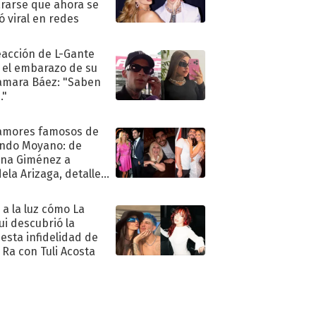
rarse que ahora se
ió viral en redes
eacción de L-Gante
 el embarazo de su
amara Báez: "Saben
."
amores famosos de
ndo Moyano: de
na Giménez a
ela Arizaga, detalles
u pasado
imental
ó a la luz cómo La
ui descubrió la
esta infidelidad de
 Ra con Tuli Acosta