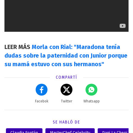
LEER MÁS
Morla con Rial: "Maradona tenía
dudas sobre la paternidad con Junior porque
su mamá estuvo con sus hermanos"
COMPARTÍ
Facebok
Twitter
Whatsapp
SE HABLÓ DE
Claudia Fontán
MasterChef Celebrity
Dani La Chepi