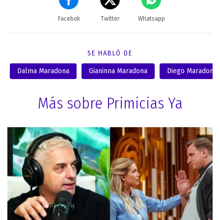
Facebok
Twitter
Whatsapp
SE HABLÓ DE
Dalma Maradona
Gianinna Maradona
Diego Maradona
Más sobre Primicias Ya