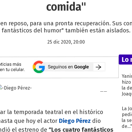
comida"
y en reposo, para una pronta recuperación. Sus co
fantásticos del humor" también están aislados.
25 dic 2020, 20:00
Lo 
Yani
hizo
la d
Joaqu
La J
ar la temporada teatral en el histórico
pedi
hasta que hoy el actor
Diego Pérez
dio
la s
de...
ndió el estreno de
“Los cuatro fantásticos