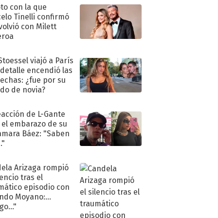
oto con la que
elo Tinelli confirmó
volvió con Milett
eroa
Stoessel viajó a París
 detalle encendió las
echas: ¿fue por su
ido de novia?
eacción de L-Gante
 el embarazo de su
amara Báez: "Saben
."
ela Arizaga rompió
lencio tras el
mático episodio con
ndo Moyano:
o..."