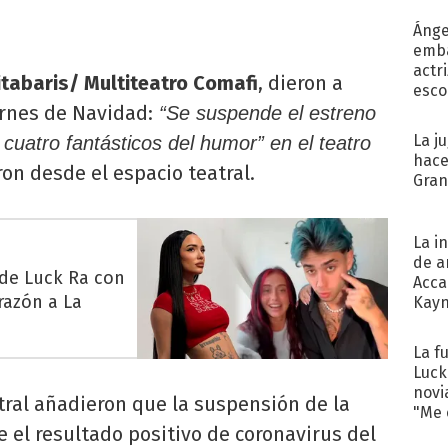
Ánge
emba
actr
tabaris/ Multiteatro Comafi
, dieron a
esco
ernes de Navidad:
“Se suspende el estreno
La j
uatro fantásticos del humor” en el teatro
hace
on desde el espacio teatral.
Gra
La i
de a
 de Luck Ra con
Acca
razón a La
Kayn
cum
La f
Luck
novi
tral añadieron que la suspensión de la
"Me e
e el resultado positivo de coronavirus del