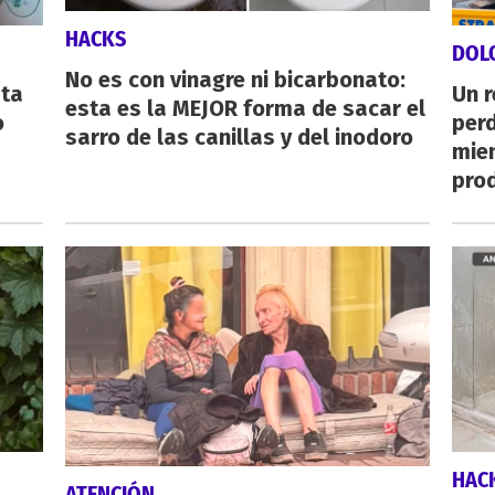
HACKS
DOL
No es con vinagre ni bicarbonato:
sta
Un 
esta es la MEJOR forma de sacar el
o
perd
sarro de las canillas y del inodoro
mie
pro
HAC
ATENCIÓN