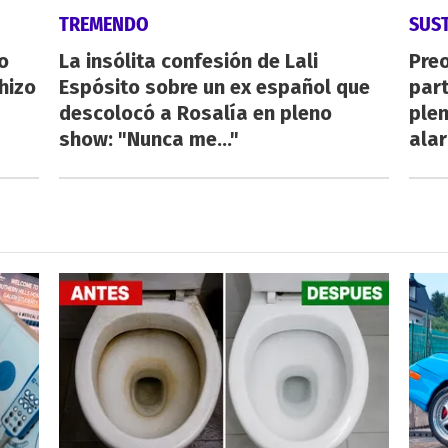
TREMENDO
SUS
o
La insólita confesión de Lali
Pre
hizo
Espósito sobre un ex español que
par
descolocó a Rosalía en pleno
plen
show: "Nunca me..."
ala