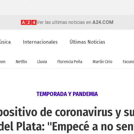
Ver las ultimas noticias en
A24.COM
úsica
Internacionales
Últimas Noticias
men
Netflix
Lluvia
Florencia Peña
Martín Cirio
Facun
TEMPORADA Y PANDEMIA
positivo de coronavirus y 
del Plata: "Empecé a no sent