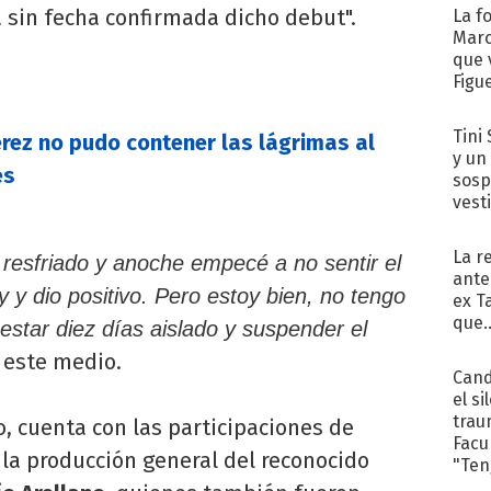
a sin fecha confirmada dicho debut".
La f
Marc
que 
Figu
Tini 
rez no pudo contener las lágrimas al
y un
es
sosp
vest
La r
resfriado y anoche empecé a no sentir el
ante
 y dio positivo. Pero estoy bien, no tengo
ex T
que..
star diez días aislado y suspender el
a este medio.
Cand
el si
trau
, cuenta con las participaciones de
Facu
 la producción general del reconocido
"Teng