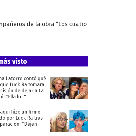
mpañeros de la obra “Los cuatro
más visto
na Latorre contó qué
 que Luck Ra tomara
ecisión de dejar a La
i: "Ella lo..."
oaqui hizo un firme
do por Luck Ra tras
eparación: "Dejen
"