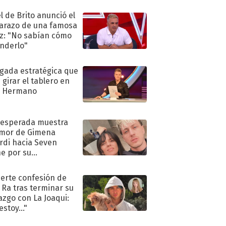
l de Brito anunció el
razo de una famosa
iz: "No sabían cómo
nderlo"
ugada estratégica que
 girar el tablero en
n Hermano
nesperada muestra
mor de Gimena
rdi hacia Seven
e por su
pleaños
uerte confesión de
 Ra tras terminar su
azgo con La Joaqui:
stoy..."