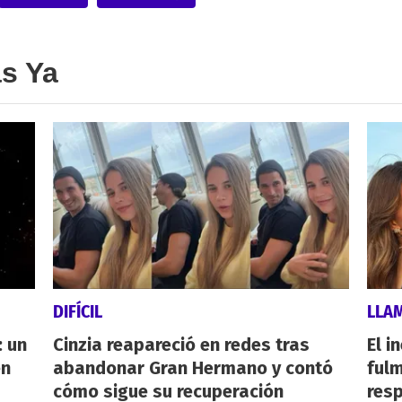
as Ya
DIFÍCIL
LLA
 un
Cinzia reapareció en redes tras
El i
en
abandonar Gran Hermano y contó
fulm
cómo sigue su recuperación
resp