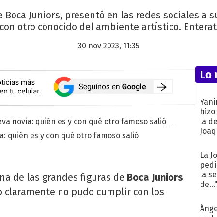
de Boca Juniors, presentó en las redes sociales a
 con otro conocido del ambiente artístico. Enterat
30 nov 2023, 11:35
Lo 
Yani
hizo
la d
Joaqu
a: quién es y con qué otro famoso salió
La J
pedi
la s
na de las grandes figuras de
Boca Juniors
de...
o claramente no pudo cumplir con los
Ánge