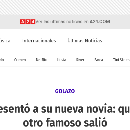
Ver las ultimas noticias en
A24.COM
úsica
Internacionales
Últimas Noticias
do
Crimen
Netflix
Lluvia
River
Boca
Tini Stoes
GOLAZO
resentó a su nueva novia: qu
otro famoso salió