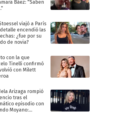
amara Báez: "Saben
."
Stoessel viajó a París
 detalle encendió las
echas: ¿fue por su
ido de novia?
oto con la que
elo Tinelli confirmó
volvió con Milett
eroa
ela Arizaga rompió
lencio tras el
mático episodio con
ndo Moyano:
o..."