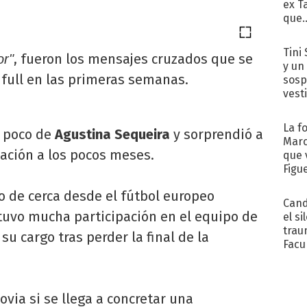
ex T
que..
Tini 
, fueron los mensajes cruzados que se
or"
y un
 full en las primeras semanas.
sosp
vest
La f
e poco de
Agustina
Sequeira
y sorprendió a
Marc
ación a los pocos meses.
que 
Figu
o de cerca desde el fútbol europeo
Cand
uvo mucha participación en el equipo de
el si
trau
su cargo tras perder la final de la
Facu
"Teng
ovia si se llega a concretar una