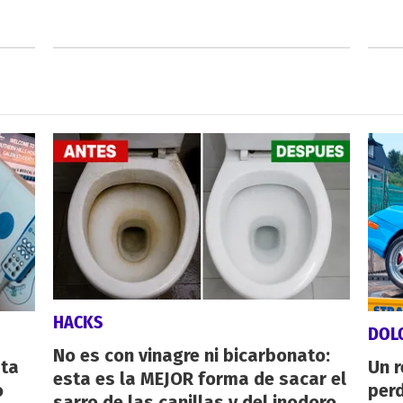
HACKS
DOL
No es con vinagre ni bicarbonato:
sta
Un 
esta es la MEJOR forma de sacar el
o
perd
sarro de las canillas y del inodoro