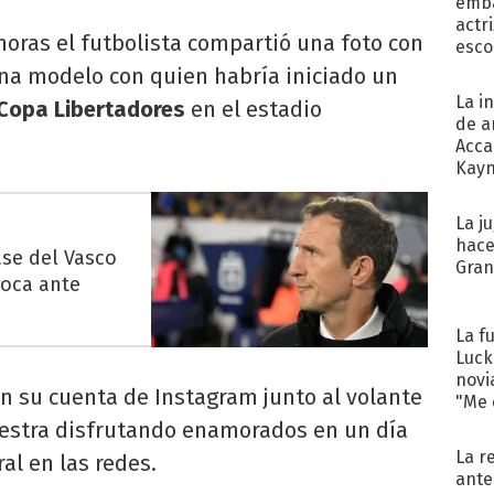
emba
actr
 horas el futbolista compartió una foto con
esco
una modelo con quien habría iniciado un
La i
Copa Libertadores
en el estadio
de a
Acca
Kayn
cum
La j
hace
ase del Vasco
Gra
Boca ante
La f
Luck
novi
 su cuenta de Instagram junto al volante
"Me e
uestra disfrutando enamorados en un día
La r
ral en las redes.
ante