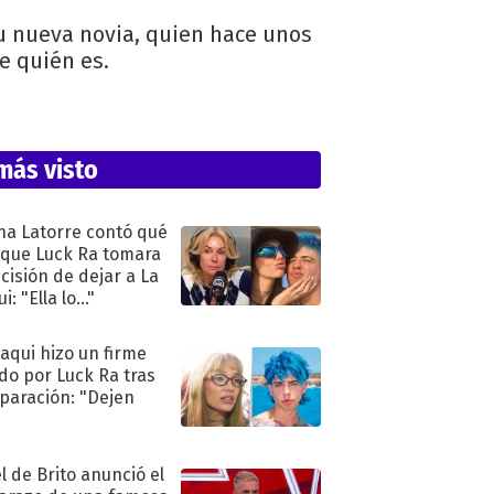
 su nueva novia, quien hace unos
e quién es.
más visto
na Latorre contó qué
 que Luck Ra tomara
ecisión de dejar a La
i: "Ella lo..."
oaqui hizo un firme
do por Luck Ra tras
eparación: "Dejen
"
l de Brito anunció el