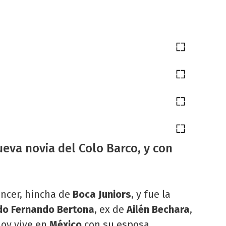
ueva novia del Colo Barco, y con
ncer, hincha de
Boca Juniors
, y fue la
do
Fernando Bertona
, ex de
Ailén Bechara
,
hoy vive en
México
con su esposa.