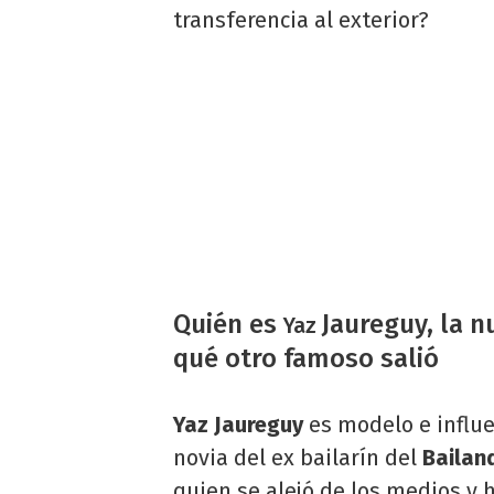
transferencia al exterior?
Quién es
Jaureguy, la n
Yaz
qué otro famoso salió
Yaz Jaureguy
es modelo e influe
novia del ex bailarín del
Bailan
quien se alejó de los medios y 