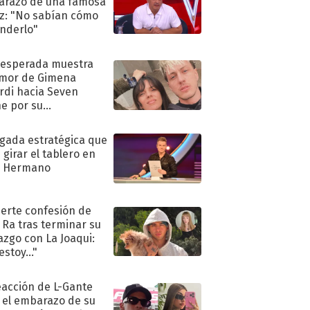
razo de una famosa
iz: "No sabían cómo
nderlo"
nesperada muestra
mor de Gimena
rdi hacia Seven
e por su
pleaños
ugada estratégica que
 girar el tablero en
n Hermano
uerte confesión de
 Ra tras terminar su
azgo con La Joaqui:
stoy..."
eacción de L-Gante
 el embarazo de su