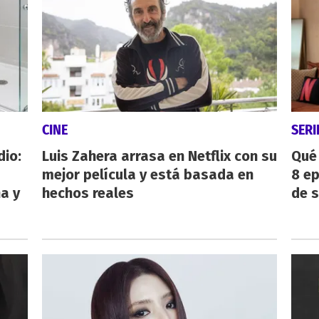
CINE
SERI
dio:
Luis Zahera arrasa en Netflix con su
Qué 
mejor película y está basada en
8 ep
ha y
hechos reales
de 