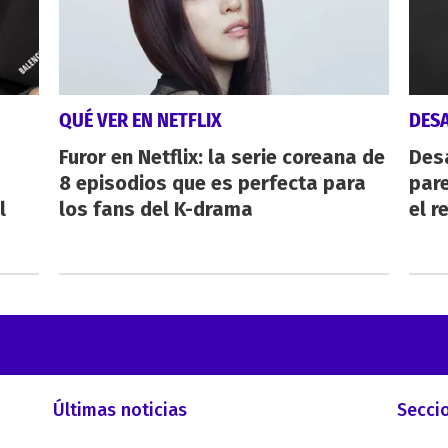
QUÉ VER EN NETFLIX
DES
Furor en Netflix: la serie coreana de
Des
8 episodios que es perfecta para
pare
l
los fans del K-drama
el r
Últimas noticias
Secci