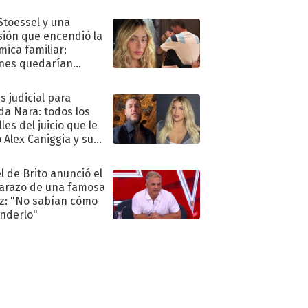
."
 Stoessel y una
sión que encendió la
mica familiar:
nes quedarían
ra de su boda
s judicial para
a Nara: todos los
les del juicio que le
 Alex Caniggia y sus
imos pasos
l de Brito anunció el
razo de una famosa
iz: "No sabían cómo
nderlo"