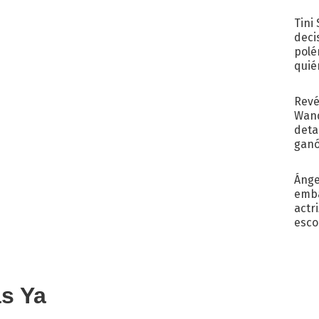
con..
Tini
deci
polé
quié
afue
Revé
Wand
detal
ganó
próx
Ánge
emba
actr
esco
as Ya