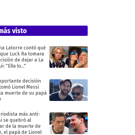
más visto
na Latorre contó qué
 que Luck Ra tomara
ecisión de dejar a La
i: "Ella lo..."
mportante decisión
tomó Lionel Messi
 la muerte de su papá
e
eriodista más anti-
i se quebró al
ar de la muerte de
e, el papá de Lionel