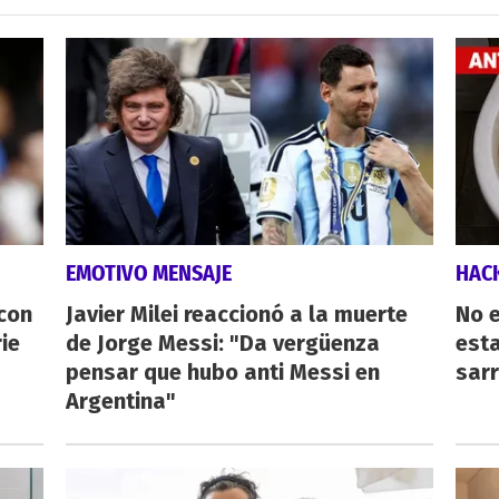
EMOTIVO MENSAJE
HAC
 con
Javier Milei reaccionó a la muerte
No e
ie
de Jorge Messi: "Da vergüenza
esta
pensar que hubo anti Messi en
sarr
Argentina"