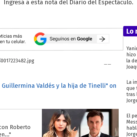
Ingresá a esta nota del Diario del Espectáculo.
Lo 
Yani
hizo
la d
Joaqu
La i
 Guillermina Valdés y la hija de Tinelli" on
que 
tras
Jorg
El p
Mess
 con Roberto
habl
n..."
Jorg