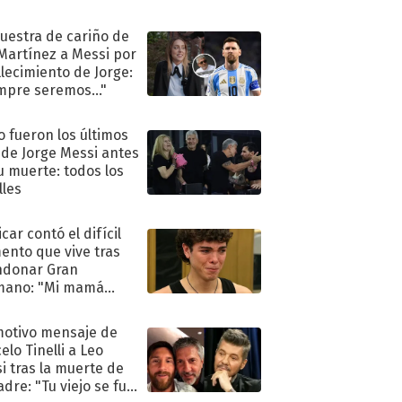
uestra de cariño de
 Martínez a Messi por
allecimiento de Jorge:
mpre seremos..."
 fueron los últimos
 de Jorge Messi antes
u muerte: todos los
lles
car contó el difícil
nto que vive tras
ndonar Gran
mano: "Mi mamá
ió..."
motivo mensaje de
elo Tinelli a Leo
i tras la muerte de
adre: "Tu viejo se fue