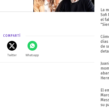
La m
Sofi
el f
"Sie
COMPARTÍ
Cómo
días
de s
deta
Twitter
Whatsapp
Juani
mome
aba
Her
recib
El e
Marc
Mess
su p