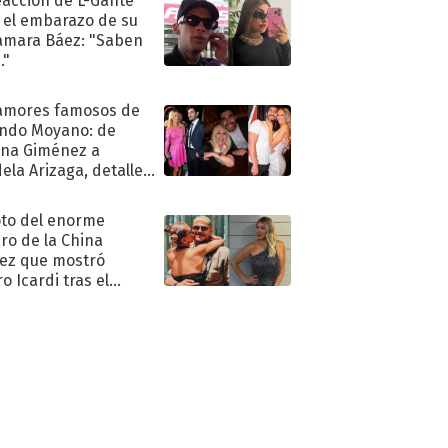
eacción de L-Gante
 el embarazo de su
amara Báez: "Saben
."
amores famosos de
ndo Moyano: de
na Giménez a
ela Arizaga, detalles
u pasado
imental
oto del enorme
ro de la China
ez que mostró
o Icardi tras el
argo de Wanda Nara