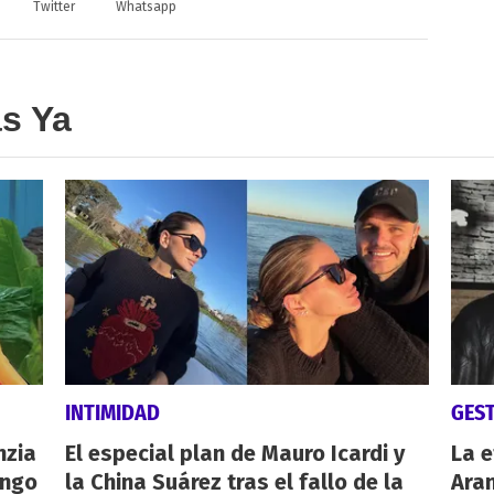
Twitter
Whatsapp
as Ya
INTIMIDAD
GES
nzia
El especial plan de Mauro Icardi y
La e
engo
la China Suárez tras el fallo de la
Aran