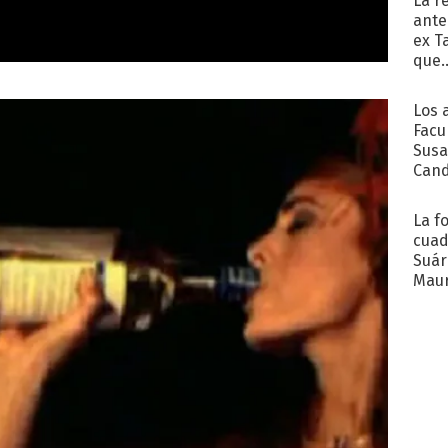
La r
ante
ex T
que..
Los 
Facu
Susa
Cand
de s
sent
La f
cuad
Suár
Maur
emb