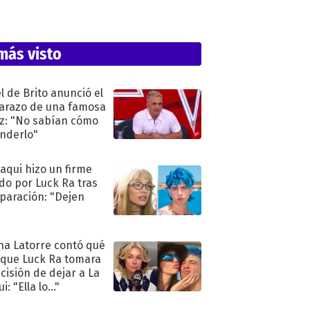
más visto
l de Brito anunció el
razo de una famosa
iz: "No sabían cómo
nderlo"
oaqui hizo un firme
do por Luck Ra tras
eparación: "Dejen
"
na Latorre contó qué
 que Luck Ra tomara
ecisión de dejar a La
i: "Ella lo..."