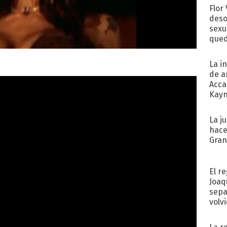
Flor
deso
sexu
qued
La i
de a
Acca
Kayn
cum
La j
hace
Gra
El r
Joaq
sepa
volv