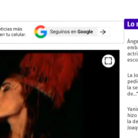
Lo 
Ánge
emba
actr
esco
La J
pedi
la s
de...
Yani
hizo
la d
Joaqu