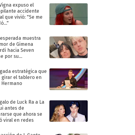
 Vigna expuso el
pilante accidente
al que vivió: "Se me
ó..."
nesperada muestra
mor de Gimena
rdi hacia Seven
e por su
pleaños
ugada estratégica que
 girar el tablero en
n Hermano
egalo de Luck Ra a La
ui antes de
rarse que ahora se
ió viral en redes