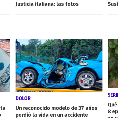
Justicia italiana: las fotos
Susi
SERI
DOLOR
Qué 
sta
Un reconocido modelo de 37 años
8 ep
o
perdió la vida en un accidente