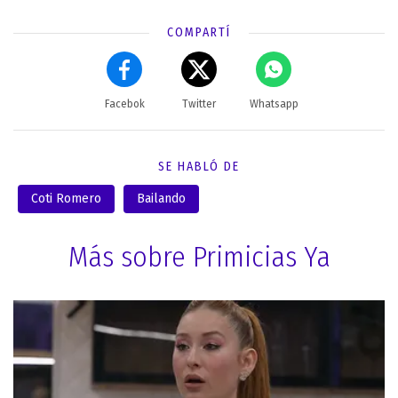
COMPARTÍ
Facebok
Twitter
Whatsapp
SE HABLÓ DE
Coti Romero
Bailando
Más sobre Primicias Ya