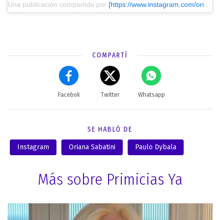
Una publicación compartida por
[https://www.instagram.com/orianasabatini/?utm_source=ig_embed&utm_medium=loading] Oriana Sabatini
COMPARTÍ
Facebok
Twitter
Whatsapp
SE HABLÓ DE
Instagram
Oriana Sabatini
Paulo Dybala
Más sobre Primicias Ya