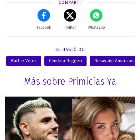
COMPARTÍ
Facebok
Twitter
Whatsapp
SE HABLÓ DE
Barbie Vélez
Candela Ruggeri
Desayuno Americano
Más sobre Primicias Ya