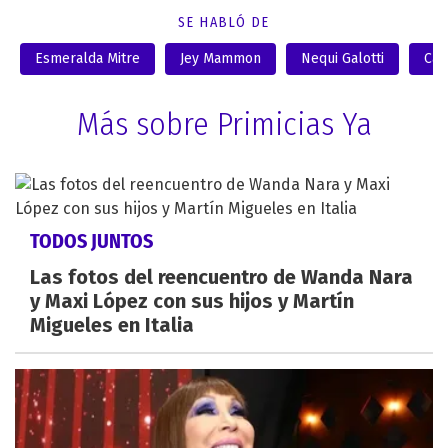
SE HABLÓ DE
Esmeralda Mitre
Jey Mammon
Nequi Galotti
Can
Más sobre Primicias Ya
TODOS JUNTOS
Las fotos del reencuentro de Wanda Nara
y Maxi López con sus hijos y Martín
Migueles en Italia