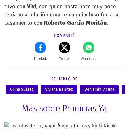
Vivi
tuvo con
, con quien hasta hace muy poco
tenía una relación muy cercana incluso fue a su
Roberto García Moritán.
casamiento con
COMPARTÍ
Facebok
Twitter
Whatsapp
SE HABLÓ DE
China Suárez
Viviana Benítez
Benjamín Vicuña
P
Más sobre Primicias Ya