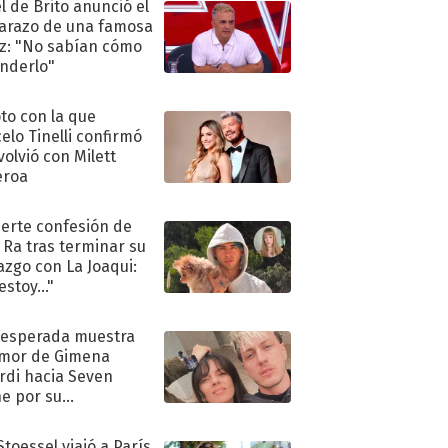
l de Brito anunció el
razo de una famosa
iz: "No sabían cómo
nderlo"
oto con la que
elo Tinelli confirmó
volvió con Milett
eroa
uerte confesión de
 Ra tras terminar su
azgo con La Joaqui:
stoy..."
nesperada muestra
mor de Gimena
rdi hacia Seven
e por su
pleaños
Stoessel viajó a París