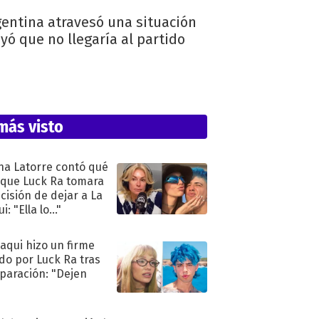
rgentina atravesó una situación
yó que no llegaría al partido
más visto
na Latorre contó qué
 que Luck Ra tomara
ecisión de dejar a La
i: "Ella lo..."
oaqui hizo un firme
do por Luck Ra tras
eparación: "Dejen
"