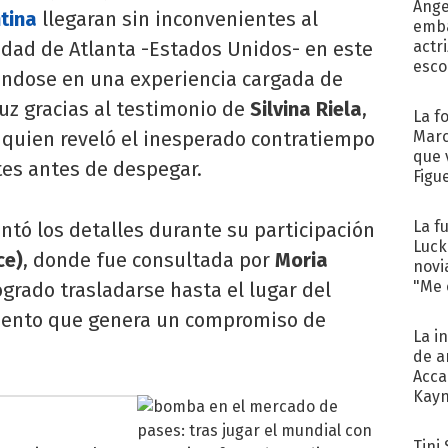
Ánge
tina
llegaran sin inconvenientes al
emba
udad de Atlanta -Estados Unidos- en este
actr
esco
éndose en una experiencia cargada de
 luz gracias al testimonio de
Silvina Riela
,
La f
, quien reveló el inesperado contratiempo
Marc
que 
es antes de despegar.
Figu
La f
tó los detalles durante su participación
Luck
ce)
, donde fue consultada por
Moria
novi
"Me e
grado trasladarse hasta el lugar del
iento que genera un compromiso de
La i
de a
Acca
Kayn
cum
Tini 