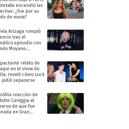
 detalle encendió las
echas: ¿fue por su
ido de novia?
ela Arizaga rompió
lencio tras el
mático episodio con
ndo Moyano:
o..."
mpactante relato de
oaqui en el show de
lía: reveló cómo Luck
e pidió separarse
nsólita reacción de
lotte Caniggia al
rarse de que fue
inada en Gran
mano