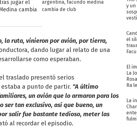
ras jugar el
y un
 Medina cambia
sosp
vest
Cand
el si
la ruta, vinieron por avión, por tierra,
trau
conductora, dando lugar al relato de una
Facu
"Teng
desarrollarse como esperaban.
El i
La J
el traslado presentó serios
Rosa
Ra l
 estaba a punto de partir.
“A último
amiliares, un avión que lo armaron para los
La i
o ser tan exclusivo, así que bueno, un
Char
ente
or salir fue bastante tedioso, meter las
fulm
lató al recordar el episodio.
Her