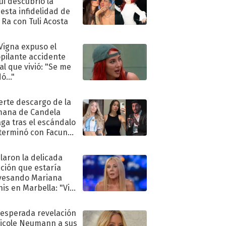
ui descubrió la
esta infidelidad de
 Ra con Tuli Acosta
 Vigna expuso el
pilante accidente
al que vivió: "Se me
ó..."
uerte descargo de la
ana de Candela
aga tras el escándalo
terminó con Facundo
no detenido
laron la delicada
ación que estaría
vesando Mariana
is en Marbella: "Vive
"
nesperada revelación
icole Neumann a sus