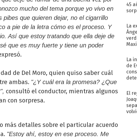
45 a
 Conozco mucho del tema porque yo vivo en
sorp
náuse
 pibes que quieren dejar, no el cigarrillo
La e
co a pie de la letra cómo es el proceso. Y
Ánge
cio. Así que estoy tratando que ella deje de
verd
Maxi
 sé que es muy fuerte y tiene un poder
xpresó.
La i
de E
cons
idad de Del Moro, quien quiso saber cuál
dete
ntre ambas.
"¿Y cuál era la promesa? ¿Que
Fac
consultó el conductor, mientras algunos
",
El r
Joaq
an con sorpresa.
sepa
volv
o más detalles sobre el particular acuerdo
sa.
"Estoy ahí, estoy en ese proceso. Me