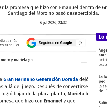
lar la promesa que hizo con Emanuel dentro de G
Santiago del Moro no pasó desapercibida.
6 jul 2026, 23:32
Lo 
Ánge
emba
actr
esco
La J
de
Gran Hermano Generación Dorada
dejó
pedi
allá del juego. Después de convertirse
la s
de...
 logró bajar de la placa planta,
Mariela
le
romesa que hizo con
Emanuel
y que
Sali