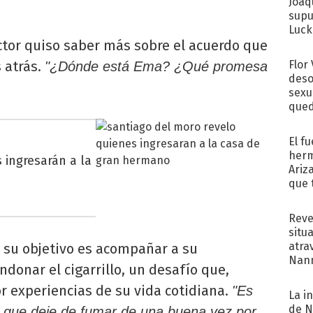
Joaq
supu
Luck
tor quiso saber más sobre el acuerdo que
 atrás.
Flor
"¿Dónde está Ema? ¿Qué promesa
deso
sexu
qued
El f
herm
 ingresarán a la
Ariz
que 
Moya
Reve
situ
atra
e su objetivo es acompañar a su
Nann
onar el cigarrillo, un desafío que,
de...
r experiencias de su vida cotidiana.
"Es
La i
de N
a que deje de fumar de una buena vez por