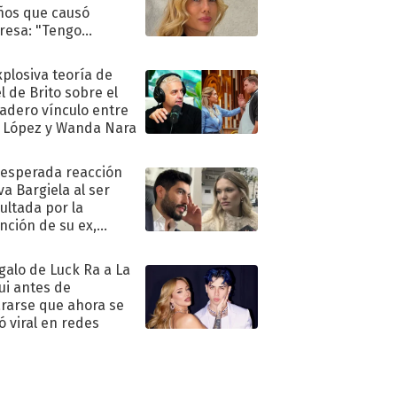
ños que causó
resa: "Tengo
as y..."
xplosiva teoría de
l de Brito sobre el
adero vínculo entre
 López y Wanda Nara
nesperada reacción
va Bargiela al ser
ultada por la
nción de su ex,
undo Moyano
egalo de Luck Ra a La
ui antes de
rarse que ahora se
ió viral en redes