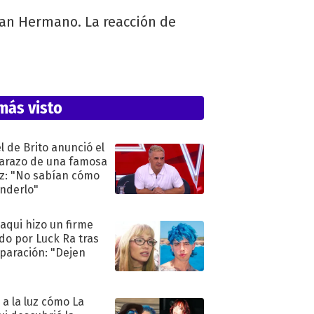
ran Hermano. La reacción de
más visto
l de Brito anunció el
razo de una famosa
iz: "No sabían cómo
nderlo"
oaqui hizo un firme
do por Luck Ra tras
eparación: "Dejen
"
ó a la luz cómo La