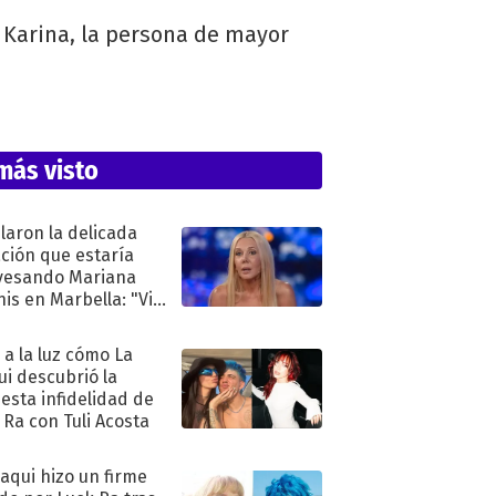
n Karina, la persona de mayor
más visto
laron la delicada
ación que estaría
vesando Mariana
is en Marbella: "Vive
"
ó a la luz cómo La
ui descubrió la
esta infidelidad de
 Ra con Tuli Acosta
oaqui hizo un firme