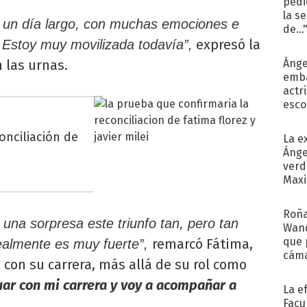
pedi
la s
ue un día largo, con muchas emociones e
de...
expresó la
. Estoy muy movilizada todavía”,
 las urnas.
Ánge
emba
actr
esco
onciliación de
La e
Ánge
verd
Maxi
Roña
 una sorpresa este triunfo tan, pero tan
Wand
que 
remarcó Fátima,
realmente es muy fuerte”,
cáma
con su carrera, más allá de su rol como
Cele
uar con mi carrera y voy a acompañar a
La e
Facu