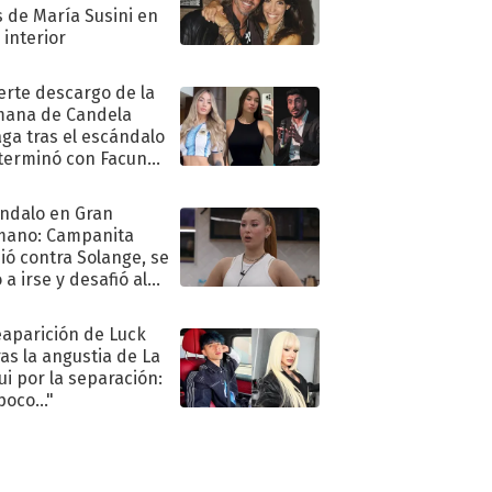
s de María Susini en
 interior
uerte descargo de la
ana de Candela
aga tras el escándalo
terminó con Facundo
no detenido
ndalo en Gran
mano: Campanita
ió contra Solange, se
 a irse y desafió al
eaparición de Luck
ras la angustia de La
ui por la separación:
poco..."