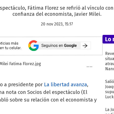
spectáculo, Fátima Florez se refirió al vínculo co
confianza del economista, Javier Milei.
20 nov 2023, 15:17
Lo 
Reve
situ
atra
Nann
de...
Sali
to a presidente por
La libertad avanza
,
Joaq
una nota con Socios del espectáculo (El
supu
Luck
bló sobre su relación con el economista y
La J