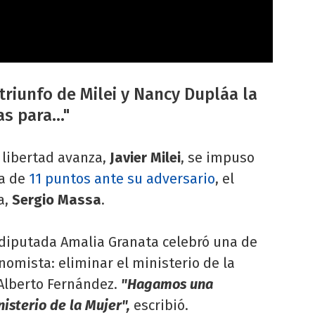
triunfo de Milei y Nancy Dupláa la
s para..."
 libertad avanza,
Javier Milei
, se impuso
ia de
11 puntos ante su adversario
, el
a,
Sergio Massa
.
la diputada Amalia Granata celebró una de
omista: eliminar el ministerio de la
 Alberto Fernández.
"Hagamos una
nisterio de la Mujer",
escribió.