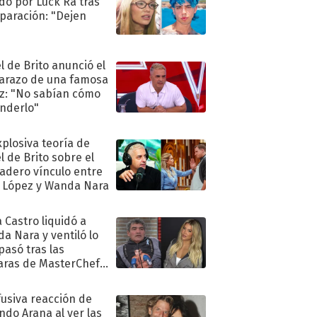
do por Luck Ra tras
eparación: "Dejen
"
l de Brito anunció el
razo de una famosa
iz: "No sabían cómo
nderlo"
xplosiva teoría de
l de Brito sobre el
adero vínculo entre
 López y Wanda Nara
 Castro liquidó a
a Nara y ventiló lo
pasó tras las
ras de MasterChef
brity
fusiva reacción de
ndo Arana al ver las