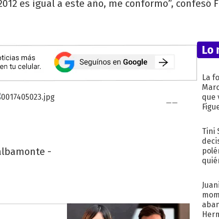
2012 es igual a este año, me conformo”, confesó F
Lo 
La f
Marc
que 
Figu
Tini
deci
albamonte -
polé
quié
afue
Juani
mome
aba
Her