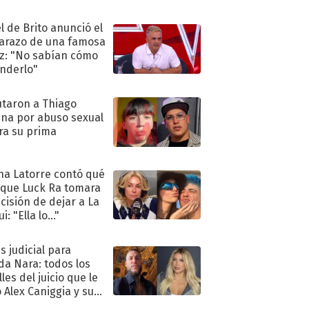
ió..."
l de Brito anunció el
razo de una famosa
iz: "No sabían cómo
nderlo"
taron a Thiago
na por abuso sexual
ra su prima
na Latorre contó qué
 que Luck Ra tomara
ecisión de dejar a La
i: "Ella lo..."
s judicial para
a Nara: todos los
les del juicio que le
 Alex Caniggia y sus
imos pasos