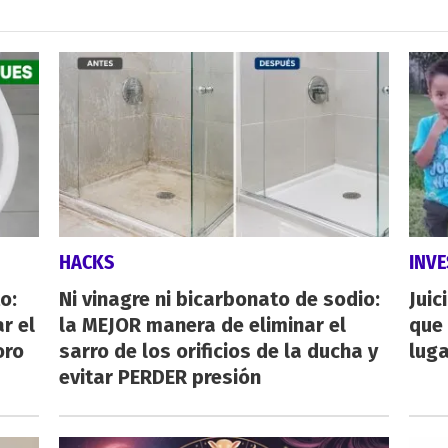
HACKS
INVE
o:
Ni vinagre ni bicarbonato de sodio:
Juic
r el
la MEJOR manera de eliminar el
que 
oro
sarro de los orificios de la ducha y
luga
evitar PERDER presión