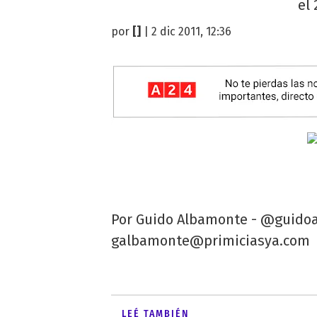
el 
por
[]
| 2 dic 2011, 12:36
Por Guido Albamonte - @guido
galbamonte@primiciasya.com
LEÉ TAMBIÉN