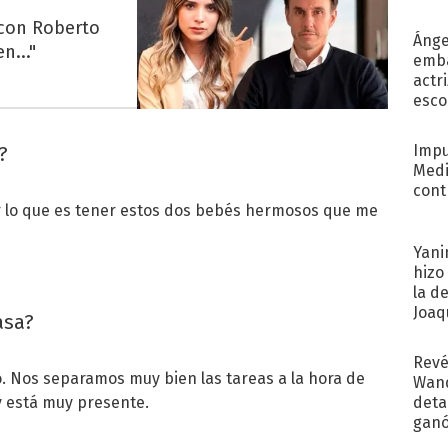
recib
 con Roberto
Ánge
n..."
emba
actr
esco
Impu
?
Medi
cont
r lo que es tener estos dos bebés hermosos que me
Yani
hizo
la d
Joaqu
asa?
Revé
 Nos separamos muy bien las tareas a la hora de
Wand
detal
y está muy presente.
ganó
próx