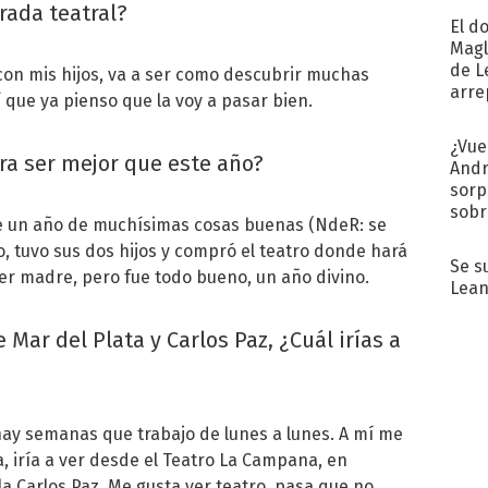
rada teatral?
El d
Magl
de L
 con mis hijos, va a ser como descubrir muchas
arre
í que ya pienso que la voy a pasar bien.
¿Vue
ra ser mejor que este año?
Andr
sorp
sobr
Fue un año de muchísimas cosas buenas (NdeR: se
regr
 tuvo sus dos hijos y compró el teatro donde hará
Se s
ser madre, pero fue todo bueno, un año divino.
Lean
Mar del Plata y Carlos Paz, ¿Cuál irías a
hay semanas que trabajo de lunes a lunes. A mí me
a, iría a ver desde el Teatro La Campana, en
lla Carlos Paz. Me gusta ver teatro, pasa que no