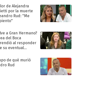
olor de Alejandra
ietti por la muerte
eandro Rud: "Me
piento"
lve a Gran Hermano?
ea del Boca
rendió al responder
e su eventual
eso al reality
upo de qué murió
dro Rud