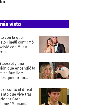
lor.
más visto
oto con la que
elo Tinelli confirmó
volvió con Milett
eroa
 Stoessel y una
sión que encendió la
mica familiar:
nes quedarían
ra de su boda
car contó el difícil
nto que vive tras
ndonar Gran
mano: "Mi mamá