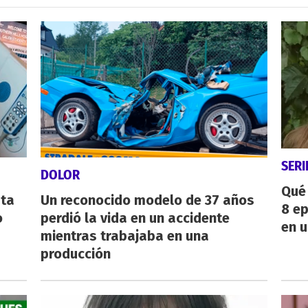
SERI
DOLOR
Qué 
sta
Un reconocido modelo de 37 años
8 ep
o
perdió la vida en un accidente
en u
mientras trabajaba en una
producción