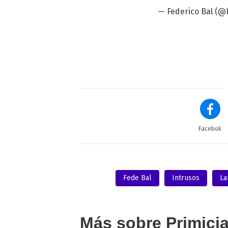
— Federico Bal (@
Facebok
Fede Bal
Intrusos
La
Más sobre Primici