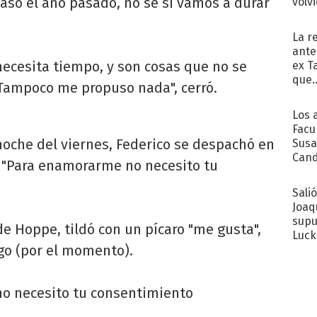
asó el año pasado, no sé si vamos a durar
volv
La r
ante
necesita tiempo, y son cosas que no se
ex T
que..
 Tampoco me propuso nada", cerró.
Los 
Facu
oche del viernes, Federico se despachó en
Susa
Cand
: "Para enamorarme no necesito tu
de s
sent
Sali
Joaq
supu
de Hoppe, tildó con un pícaro "me gusta",
Luck
go (por el momento).
o necesito tu consentimiento