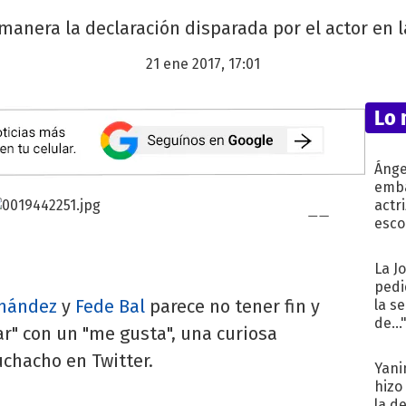
manera la declaración disparada por el actor en la
21 ene 2017, 17:01
Lo 
Ánge
emba
actr
esco
La J
pedi
rnández
y
Fede Bal
parece no tener fin y
la s
de...
ar" con un "me gusta", una curiosa
uchacho en Twitter.
Yani
hizo
la d