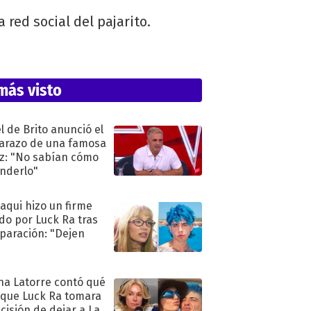
 red social del pajarito.
más visto
l de Brito anunció el
razo de una famosa
iz: "No sabían cómo
nderlo"
oaqui hizo un firme
do por Luck Ra tras
eparación: "Dejen
"
na Latorre contó qué
 que Luck Ra tomara
ecisión de dejar a La