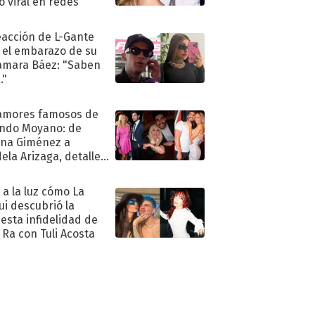
ió viral en redes
eacción de L-Gante
 el embarazo de su
amara Báez: "Saben
."
amores famosos de
ndo Moyano: de
na Giménez a
ela Arizaga, detalles
u pasado
imental
ó a la luz cómo La
ui descubrió la
esta infidelidad de
 Ra con Tuli Acosta