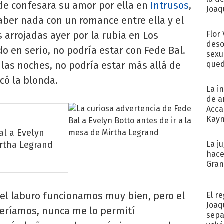
de confesara su amor por ella en
Intrusos
,
Joaqu
saber nada con un romance entre ella y el
 arrojadas ayer por la rubia en Los
Flor
deso
 en serio, no podría estar con Fede Bal.
sexu
las noches, no podría estar más allá de
qued
có la blonda.
La i
de a
Acca
Kayn
cum
al a Evelyn
irtha Legrand
La j
hace
Gra
el laburo funcionamos muy bien, pero el
El r
Joaq
seríamos, nunca me lo permití
sepa