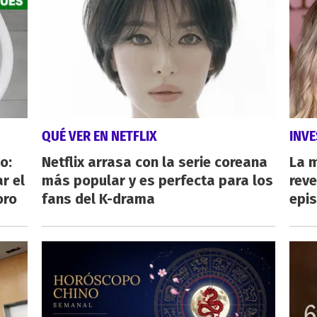
QUÉ VER EN NETFLIX
INVE
o:
Netflix arrasa con la serie coreana
La 
r el
más popular y es perfecta para los
reve
oro
fans del K-drama
epi