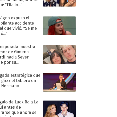
i: "Ella lo..."
 Vigna expuso el
pilante accidente
al que vivió: "Se me
ó..."
nesperada muestra
mor de Gimena
rdi hacia Seven
e por su
pleaños
ugada estratégica que
 girar el tablero en
n Hermano
egalo de Luck Ra a La
ui antes de
rarse que ahora se