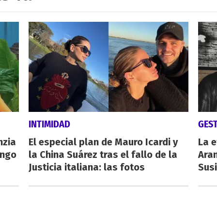
INTIMIDAD
GES
nzia
El especial plan de Mauro Icardi y
La e
engo
la China Suárez tras el fallo de la
Aran
Justicia italiana: las fotos
Susi