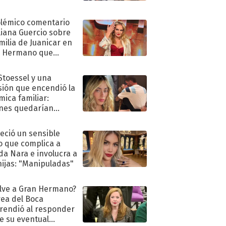
olémico comentario
liana Guercio sobre
amilia de Juanicar en
n Hermano que
tó la furia en redes
 Stoessel y una
sión que encendió la
mica familiar:
nes quedarían
ra de su boda
eció un sensible
o que complica a
a Nara e involucra a
hijas: "Manipuladas"
lve a Gran Hermano?
ea del Boca
rendió al responder
e su eventual