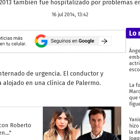
2013 también fue hospitalizado por problemas en
16 jul 2014, 13:42
Lo 
Ánge
emba
actr
esco
nternado de urgencia. El conductor y
 alojado en una clínica de Palermo.
La f
Marc
que 
Figu
Yani
 con Roberto
hizo
la d
n..."
Joaqu