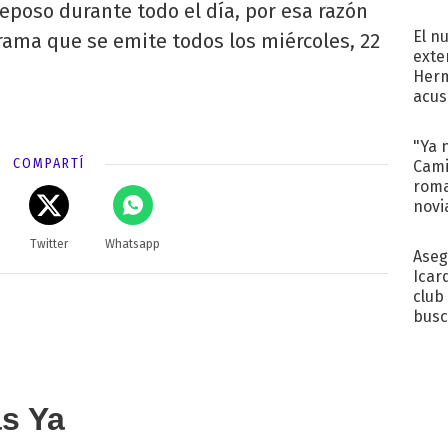
regr
eposo durante todo el día, por esa razón
El n
grama que se emite todos los miércoles, 22
exte
Herm
acus
Pinc
"Tra
"Ya 
COMPARTÍ
Cami
roma
novi
decl
Twitter
Whatsapp
Aseg
Icar
club
busc
Madr
as Ya