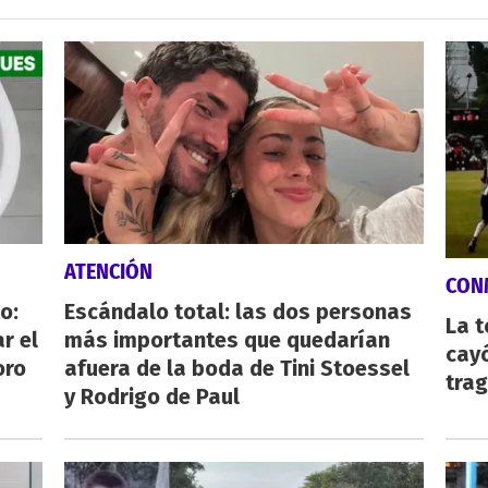
ATENCIÓN
CON
o:
Escándalo total: las dos personas
La 
r el
más importantes que quedarían
cayó
oro
afuera de la boda de Tini Stoessel
tra
y Rodrigo de Paul