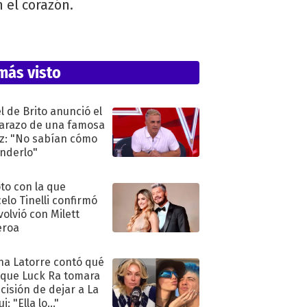
 el corazón.
más visto
l de Brito anunció el
razo de una famosa
iz: "No sabían cómo
nderlo"
oto con la que
elo Tinelli confirmó
volvió con Milett
eroa
na Latorre contó qué
 que Luck Ra tomara
ecisión de dejar a La
i: "Ella lo..."