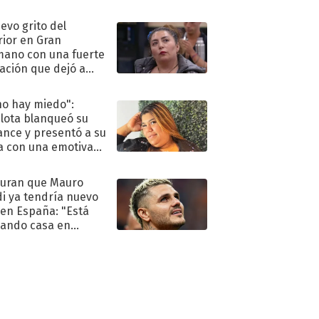
eso al reality
uevo grito del
rior en Gran
ano con una fuerte
ación que dejó a
oya en shock:
idora"
no hay miedo":
lota blanqueó su
nce y presentó a su
a con una emotiva
aración de amor
uran que Mauro
di ya tendría nuevo
 en España: "Está
ando casa en
id"