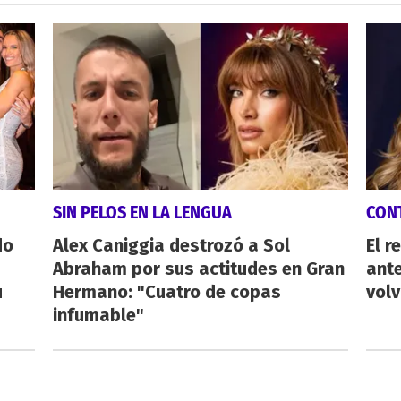
SIN PELOS EN LA LENGUA
CON
do
Alex Caniggia destrozó a Sol
El r
Abraham por sus actitudes en Gran
ant
u
Hermano: "Cuatro de copas
volv
infumable"