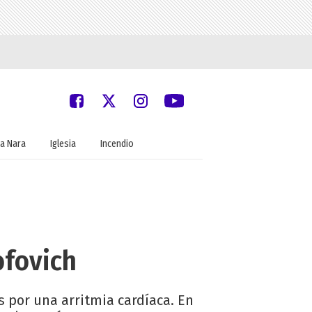
a Nara
Iglesia
Incendio
ofovich
 por una arritmia cardíaca. En