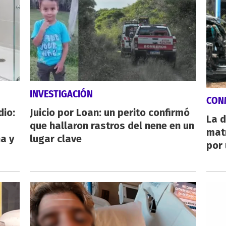
INVESTIGACIÓN
CON
dio:
Juicio por Loan: un perito confirmó
La d
que hallaron rastros del nene en un
mat
ha y
lugar clave
por 