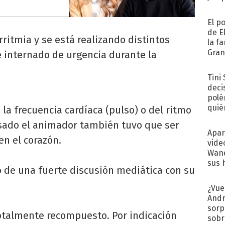
El p
de E
ritmia y se está realizando distintos
la f
Gra
 internado de urgencia durante la
desa
Tini
deci
polé
quié
la frecuencia cardíaca (pulso) o del ritmo
afue
asado el animador también tuvo que ser
Apar
n el corazón.
vide
Wand
sus 
o de una fuerte discusión mediática con su
¿Vue
Andr
sorp
otalmente recompuesto. Por indicación
sobr