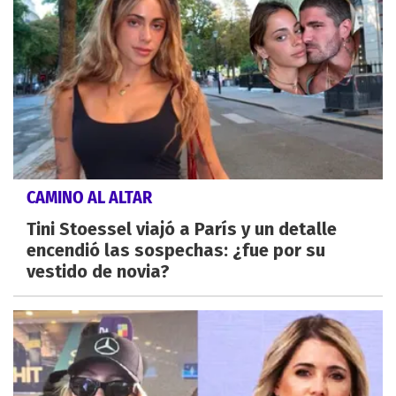
CAMINO AL ALTAR
Tini Stoessel viajó a París y un detalle
encendió las sospechas: ¿fue por su
vestido de novia?