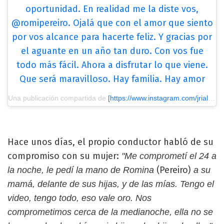
oportunidad. En realidad me la diste vos,
@romipereiro. Ojalá que con el amor que siento
por vos alcance para hacerte feliz. Y gracias por
el aguante en un año tan duro. Con vos fue
todo más fácil. Ahora a disfrutar lo que viene.
Que será maravilloso. Hay familia. Hay amor
Una publicación compartida de
[https://www.instagram.com/jrial/?utm_source=ig_embed&utm_medium=loading] Jorge Rial
Hace unos días, el propio conductor habló de su
compromiso con su mujer:
"Me comprometí el 24 a
(Pereiro)
la noche, le pedí la mano de Romina
a su
mamá, delante de sus hijas, y de las mías. Tengo el
video, tengo todo, eso vale oro. Nos
comprometimos cerca de la medianoche, ella no se