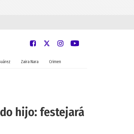
Suárez
Zaira Nara
Crimen
o hijo: festejará