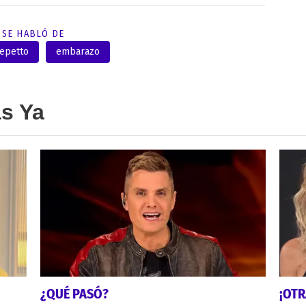
SE HABLÓ DE
Repetto
embarazo
as Ya
¿QUÉ PASÓ?
¡OTR