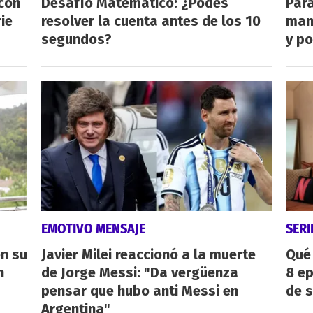
 con
Desafío Matemático: ¿Podes
Para
ie
resolver la cuenta antes de los 10
man
segundos?
y po
EMOTIVO MENSAJE
SERI
on su
Javier Milei reaccionó a la muerte
Qué 
n
de Jorge Messi: "Da vergüenza
8 ep
pensar que hubo anti Messi en
de 
Argentina"