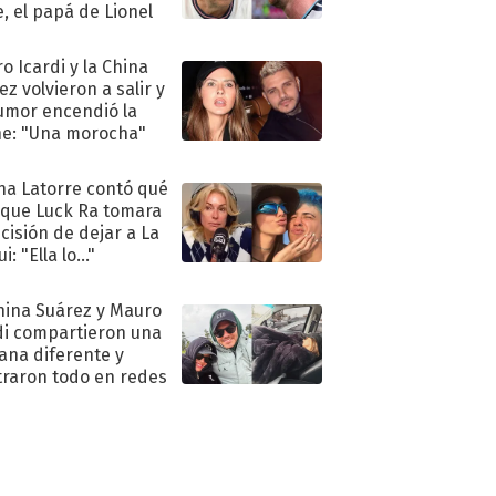
e, el papá de Lionel
o Icardi y la China
ez volvieron a salir y
umor encendió la
e: "Una morocha"
na Latorre contó qué
 que Luck Ra tomara
ecisión de dejar a La
i: "Ella lo..."
hina Suárez y Mauro
di compartieron una
na diferente y
raron todo en redes