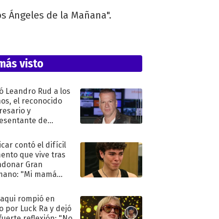
os Ángeles de la Mañana".
más visto
ó Leandro Rud a los
ños, el reconocido
esario y
esentante de
elos
car contó el difícil
nto que vive tras
ndonar Gran
mano: "Mi mamá
ió..."
oaqui rompió en
to por Luck Ra y dejó
fuerte reflexión: "No