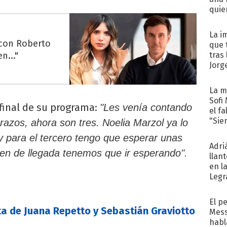
quie
para.
La i
 con Roberto
que 
n..."
tras
Jorg
La m
Sofi
l final de su programa:
"Les venía contando
el f
"Sie
azos, ahora son tres. Noelia Marzol ya lo
 para el tercero tengo que esperar unas
Adri
n de llegada tenemos que ir esperando".
llan
en l
Legr
reco
El p
ta de Juana Repetto y Sebastián Graviotto
Mess
habl