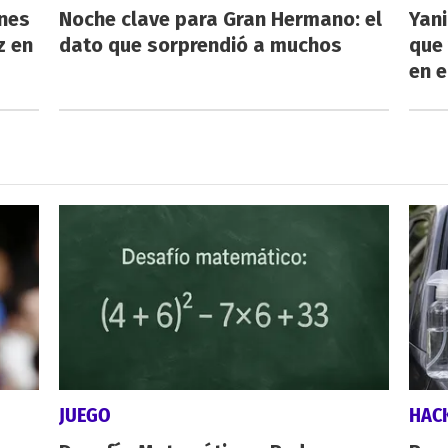
énes
Noche clave para Gran Hermano: el
Yani
z en
dato que sorprendió a muchos
que 
en e
JUEGO
HAC