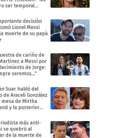
ro ser temporal
.."
mportante decisión
tomó Lionel Messi
 la muerte de su papá
e
uestra de cariño de
 Martínez a Messi por
allecimiento de Jorge:
mpre seremos..."
án Suar habló del
to de Araceli González
a mesa de Mirtha
and y la posterior
nciliación
eriodista más anti-
i se quebró al
ar de la muerte de