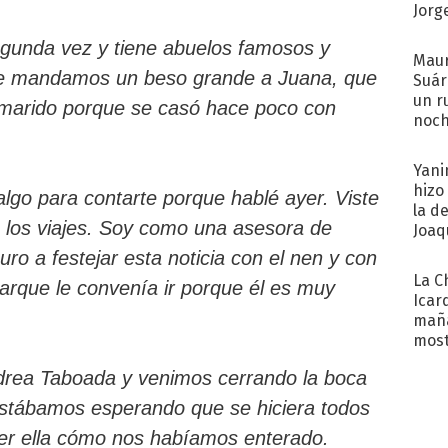
Jorg
gunda vez y tiene abuelos famosos y
Maur
Le mandamos un beso grande a Juana, que
Suár
un r
marido porque se casó hace poco con
noch
Yani
hizo
algo para contarte porque hablé ayer. Viste
la d
 los viajes. Soy como una asesora de
Joaqu
ro a festejar esta noticia con el nen y con
La C
arque le convenía ir porque él es muy
Icar
maña
most
ndrea Taboada y venimos cerrando la boca
estábamos esperando que se hiciera todos
reer ella cómo nos habíamos enterado.