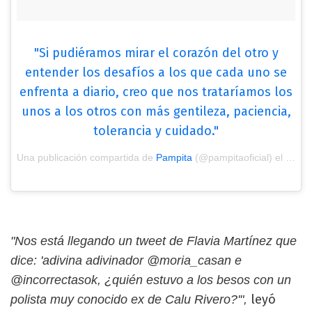
"Si pudiéramos mirar el corazón del otro y
entender los desafíos a los que cada uno se
enfrenta a diario, creo que nos trataríamos los
unos a los otros con más gentileza, paciencia,
tolerancia y cuidado."
Una publicación compartida de
Pampita
(@pampitaoficial) el
1 Sep
"Nos está llegando un tweet de Flavia Martínez que
dice: 'adivina adivinador @moria_casan e
@incorrectasok, ¿quién estuvo a los besos con un
leyó
polista muy conocido ex de Calu Rivero?'",