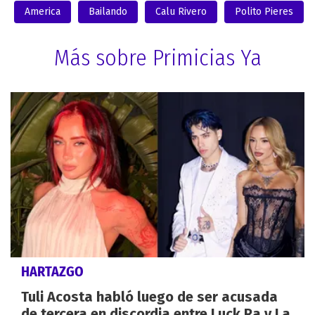
America
Bailando
Calu Rivero
Polito Pieres
Más sobre Primicias Ya
HARTAZGO
Tuli Acosta habló luego de ser acusada
de tercera en discordia entre Luck Ra y La