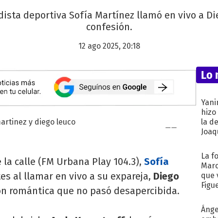
iodista deportiva Sofía Martínez llamó en vivo a Di
confesión.
12 ago 2025, 20:18
Lo 
Yani
hizo
la d
Joaqu
La f
la calle (FM Urbana Play 104.3),
Sofía
Marc
es al llamar en vivo a su expareja,
Diego
que 
Figu
ón romántica que no pasó desapercibida.
Ánge