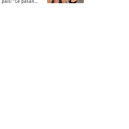
l país: "Le pasan
s"