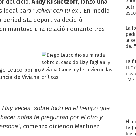
r del ciclo,
Andy Kusnetzoff,
lanzó una
emba
actr
s ideal para
En medio
“volver con tu ex”.
esco
a periodista deportiva decidió
en mantuvo una relación durante tres
La J
pedi
la s
de...
La f
Luck
iego Leuco por no
novi
nuncia de Viviana
"Me e
 Hay veces, sobre todo en el tiempo que
hacer notas te preguntan por el otro y
El i
, comenzó diciendo Martínez.
persona"
La J
Rosa