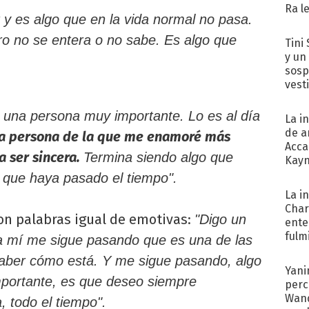
Ra l
 y es algo que en la vida normal no pasa.
ro no se entera o no sabe. Es algo que
Tini 
y un
sosp
vest
 una persona muy importante. Lo es al día
La i
de a
la persona de la que me enamoré más
Acca
ra ser sincera.
Termina siendo algo que
Kayn
cum
 que haya pasado el tiempo".
La i
Char
con palabras igual de emotivas:
"Digo un
ente
fulm
a mí me sigue pasando que es una de las
Her
aber cómo está. Y me sigue pasando, algo
Yani
mportante, es que deseo siempre
perc
Wand
, todo el tiempo".