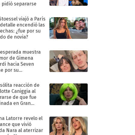
e pidió separarse
Stoessel viajó a París
 detalle encendió las
echas: ¿fue por su
ido de novia?
nesperada muestra
mor de Gimena
rdi hacia Seven
e por su
pleaños
nsólita reacción de
lotte Caniggia al
rarse de que fue
inada en Gran
mano
na Latorre revelo el
ance que vivió
a Nara al aterrizar