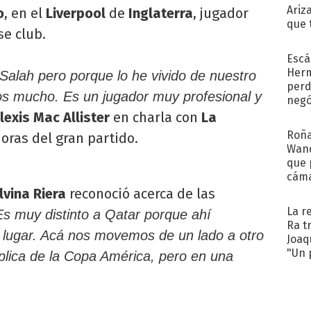
Ariz
o
, en el
Liverpool
de
Inglaterra
, jugador
que 
e club.
Moya
Escá
Her
lah pero porque lo he vivido de nuestro
perd
mos mucho. Es un jugador muy profesional y
negó
Big
lexis Mac Allister
en charla con
La
Roña
oras del gran partido.
Wand
que 
cáma
Cele
lvina Riera
reconoció acerca de las
La r
s muy distinto a Qatar porque ahí
Ra t
lugar. Acá nos movemos de un lado a otro
Joaq
"Un 
plica de la Copa América, pero en una