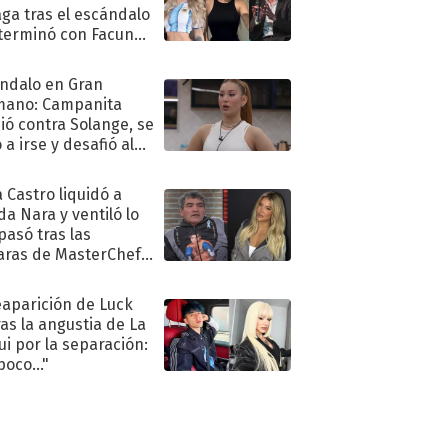
aga tras el escándalo
terminó con Facundo
no detenido
ndalo en Gran
mano: Campanita
ió contra Solange, se
 a irse y desafió al
 Castro liquidó a
a Nara y ventiló lo
pasó tras las
ras de MasterChef
brity
eaparición de Luck
ras la angustia de La
ui por la separación:
poco..."