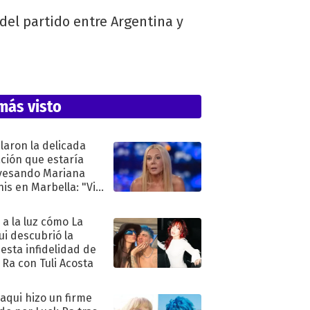
 del partido entre Argentina y
más visto
laron la delicada
ación que estaría
vesando Mariana
is en Marbella: "Vive
"
ó a la luz cómo La
ui descubrió la
esta infidelidad de
 Ra con Tuli Acosta
oaqui hizo un firme