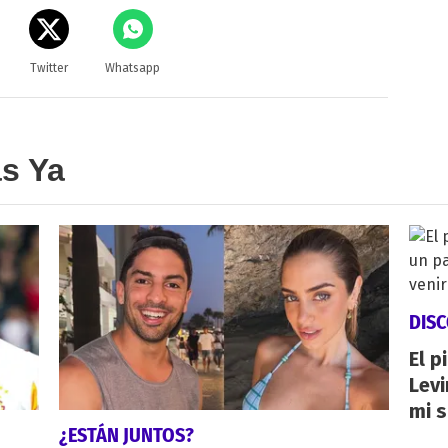
Twitter
Whatsapp
as Ya
DIS
El p
Levi
mi s
¿ESTÁN JUNTOS?