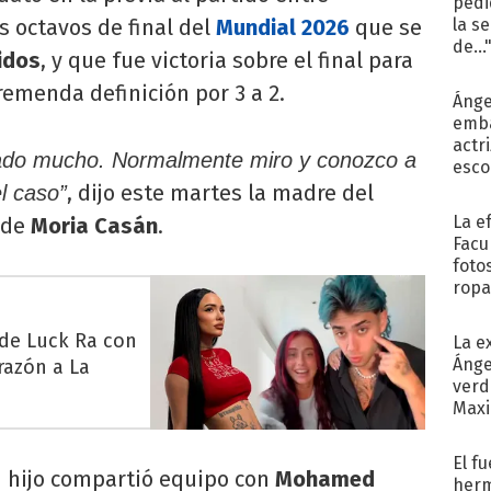
pedi
s octavos de final del
Mundial 2026
que se
la s
de...
idos
, y que fue victoria sobre el final para
emenda definición por 3 a 2.
Ánge
emba
actr
irado mucho. Normalmente miro y conozco a
esco
, dijo este martes la madre del
el caso”
La e
 de
Moria Casán
.
Facu
foto
ropa
 de Luck Ra con
La e
Ánge
razón a La
verd
Maxi
El f
u hijo compartió equipo con
Mohamed
herm