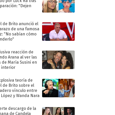
do por Luck Ra tras
eparación: "Dejen
"
l de Brito anunció el
razo de una famosa
iz: "No sabían cómo
nderlo"
fusiva reacción de
ndo Arana al ver las
s de María Susini en
 interior
xplosiva teoría de
l de Brito sobre el
adero vínculo entre
 López y Wanda Nara
uerte descargo de la
ana de Candela