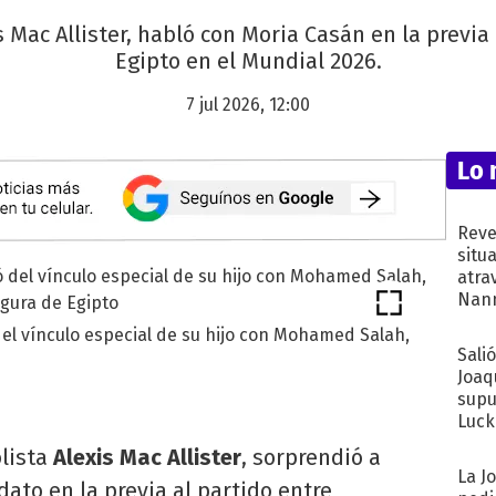
s Mac Allister, habló con Moria Casán en la previa
Egipto en el Mundial 2026.
7 jul 2026, 12:00
Lo 
Reve
situ
atra
Nann
de...
del vínculo especial de su hijo con Mohamed Salah,
Sali
Joaq
supu
Luck
olista
Alexis Mac Allister
, sorprendió a
La J
ato en la previa al partido entre