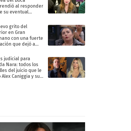
ea del Boca
rendió al responder
e su eventual
eso al reality
uevo grito del
rior en Gran
ano con una fuerte
ación que dejó a
oya en shock:
idora"
s judicial para
a Nara: todos los
les del juicio que le
 Alex Caniggia y sus
imos pasos