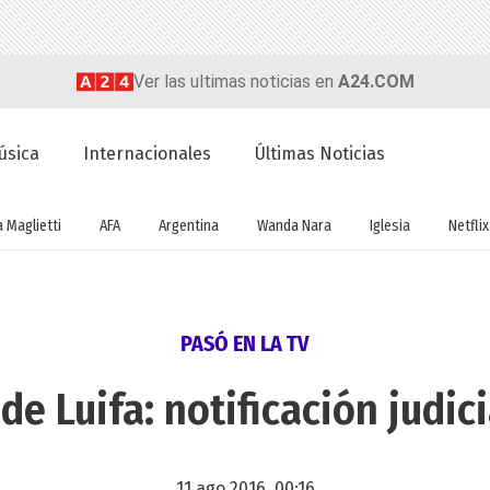
Ver las ultimas noticias en
A24.COM
úsica
Internacionales
Últimas Noticias
a Maglietti
AFA
Argentina
Wanda Nara
Iglesia
Netflix
PASÓ EN LA TV
de Luifa: notificación judic
11 ago 2016, 00:16