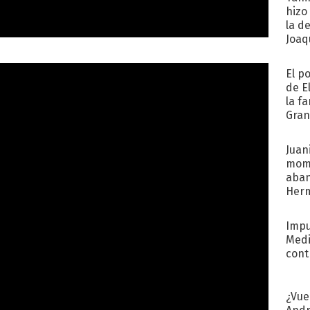
hizo
la d
Joaqu
El p
de E
la f
Gra
desa
Juani
mome
aba
Her
recib
Impu
Medi
cont
¿Vue