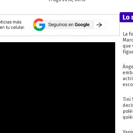
Lo 
La f
Marc
que 
Figu
Ánge
emba
actr
esco
Tini
deci
polé
quié
afue
Yani