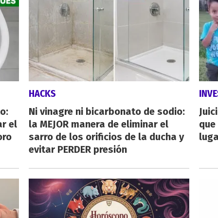
HACKS
INVE
o:
Ni vinagre ni bicarbonato de sodio:
Juic
r el
la MEJOR manera de eliminar el
que 
oro
sarro de los orificios de la ducha y
luga
evitar PERDER presión