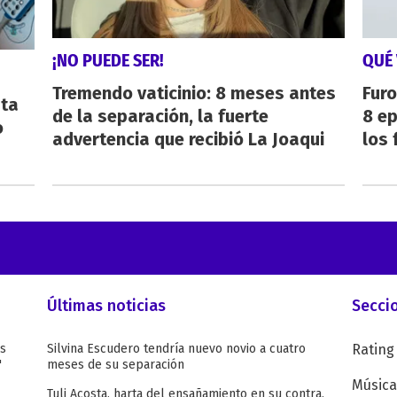
¡NO PUEDE SER!
QUÉ 
Tremendo vaticinio: 8 meses antes
Furo
sta
de la separación, la fuerte
8 ep
o
advertencia que recibió La Joaqui
los 
Últimas noticias
Secci
as
Silvina Escudero tendría nuevo novio a cuatro
Rating
"
meses de su separación
Música
Tuli Acosta, harta del ensañamiento en su contra,