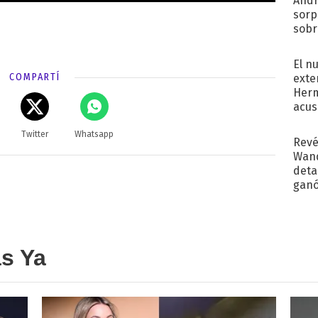
Andr
sorp
sobr
regr
El n
COMPARTÍ
exte
Herm
acus
Pinc
"Tra
Twitter
Whatsapp
Revé
Wand
detal
ganó
próx
as Ya