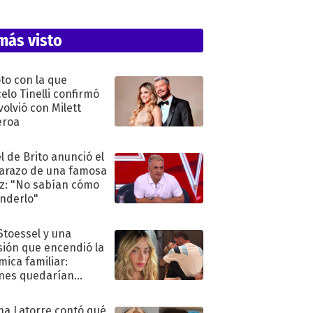
más visto
oto con la que
elo Tinelli confirmó
volvió con Milett
eroa
l de Brito anunció el
razo de una famosa
iz: "No sabían cómo
nderlo"
 Stoessel y una
sión que encendió la
mica familiar:
nes quedarían
ra de su boda
na Latorre contó qué