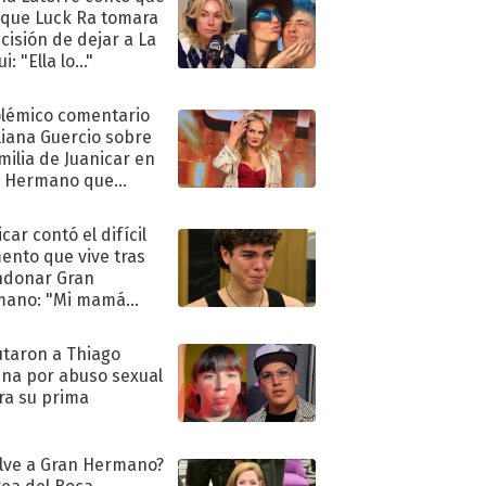
 que Luck Ra tomara
ecisión de dejar a La
i: "Ella lo..."
olémico comentario
liana Guercio sobre
amilia de Juanicar en
n Hermano que
tó la furia en redes
car contó el difícil
nto que vive tras
ndonar Gran
mano: "Mi mamá
ió..."
taron a Thiago
na por abuso sexual
ra su prima
lve a Gran Hermano?