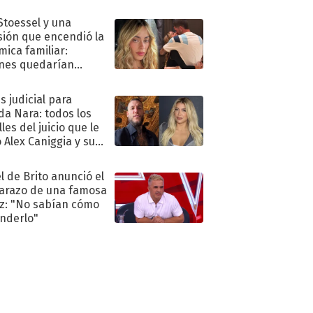
."
 Stoessel y una
sión que encendió la
mica familiar:
nes quedarían
ra de su boda
s judicial para
a Nara: todos los
les del juicio que le
 Alex Caniggia y sus
imos pasos
l de Brito anunció el
razo de una famosa
iz: "No sabían cómo
nderlo"