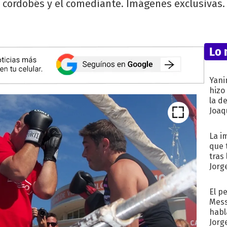
cordobés y el comediante. Imágenes exclusivas.
Lo 
Yani
hizo
la d
Joaqu
La i
que 
tras
Jorg
El p
Mess
habl
Jorg