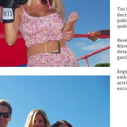
con..
Tini
deci
polé
quié
afue
Revé
Wand
detal
ganó
próx
Ánge
emba
actr
esco