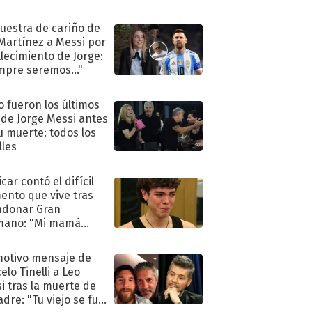
uestra de cariño de
 Martínez a Messi por
allecimiento de Jorge:
mpre seremos..."
 fueron los últimos
 de Jorge Messi antes
u muerte: todos los
lles
car contó el difícil
nto que vive tras
ndonar Gran
mano: "Mi mamá
ió..."
motivo mensaje de
elo Tinelli a Leo
i tras la muerte de
adre: "Tu viejo se fue