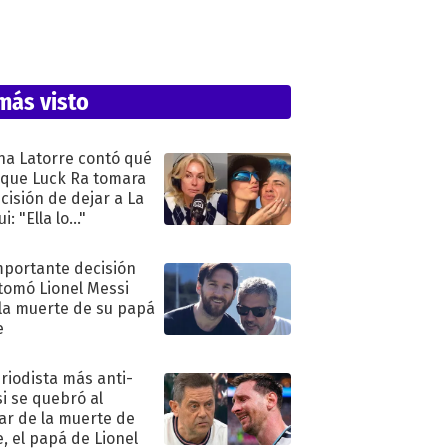
más visto
na Latorre contó qué
 que Luck Ra tomara
ecisión de dejar a La
i: "Ella lo..."
mportante decisión
tomó Lionel Messi
 la muerte de su papá
e
eriodista más anti-
i se quebró al
ar de la muerte de
e, el papá de Lionel