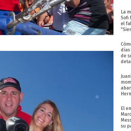
La m
Sofi
el f
"Sie
Cómo
días
de s
deta
Juani
mome
aba
Her
recib
El e
Marc
Mess
su p