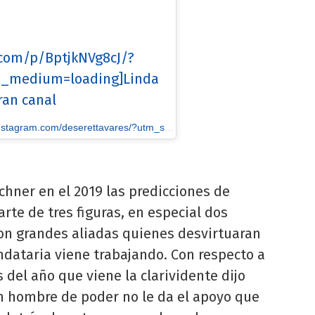
.com/p/BptjkNVg8cJ/?
_medium=loading]Linda
ran canal
erettavares/?utm_source=ig_embed&utm_medium=loading] Deseret Tavares - Oficial
chner en el 2019 las predicciones de
rte de tres figuras, en especial dos
on grandes aliadas quienes desvirtuaran
andataria viene trabajando. Con respecto a
 del año que viene la clarividente dijo
un hombre de poder no le da el apoyo que