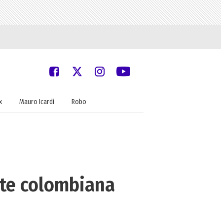
x
Mauro Icardi
Robo
nte colombiana