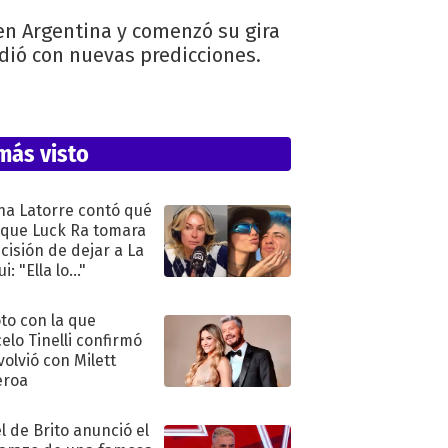
en Argentina y comenzó su gira
dió con nuevas predicciones.
más visto
na Latorre contó qué
 que Luck Ra tomara
ecisión de dejar a La
i: "Ella lo..."
oto con la que
elo Tinelli confirmó
volvió con Milett
eroa
l de Brito anunció el