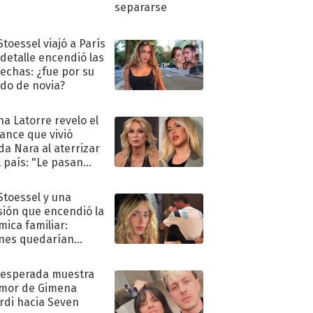
Stoessel viajó a París
 detalle encendió las
echas: ¿fue por su
ido de novia?
na Latorre revelo el
ance que vivió
a Nara al aterrizar
l país: "Le pasan
s"
 Stoessel y una
sión que encendió la
mica familiar:
nes quedarían
ra de su boda
nesperada muestra
mor de Gimena
rdi hacia Seven