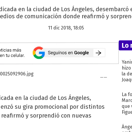
adicada en la ciudad de Los Ángeles, desembarcó 
edios de comunicación donde reafirmó y sorpren
11 dic 2018, 18:05
Lo 
Yani
hizo
la d
Joaqu
La f
icada en la ciudad de Los Ángeles,
Marc
nzó su gira promocional por distintos
que 
Figu
reafirmó y sorprendió con nuevas
Ánge