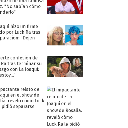
razo de una famosa
iz: "No sabían cómo
nderlo"
oaqui hizo un firme
do por Luck Ra tras
eparación: "Dejen
"
uerte confesión de
 Ra tras terminar su
azgo con La Joaqui:
stoy..."
mpactante relato de
oaqui en el show de
lía: reveló cómo Luck
e pidió separarse