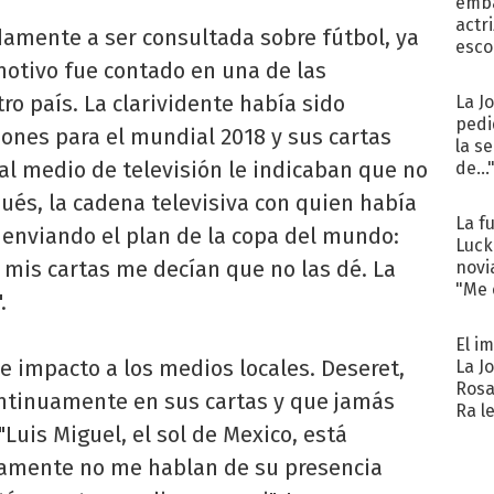
emba
actr
damente a ser consultada sobre fútbol, ya
esco
motivo fue contado en una de las
ro país. La clarividente había sido
La J
pedi
ones para el mundial 2018 y sus cartas
la s
al medio de televisión le indicaban que no
de...
és, la cadena televisiva con quien había
La f
 enviando el plan de la copa del mundo:
Luck
 mis cartas me decían que no las dé. La
novi
"Me e
.
El i
e impacto a los medios locales. Deseret,
La J
Rosa
ontinuamente en sus cartas y que jamás
Ra l
Luis Miguel, el sol de Mexico, está
uamente no me hablan de su presencia