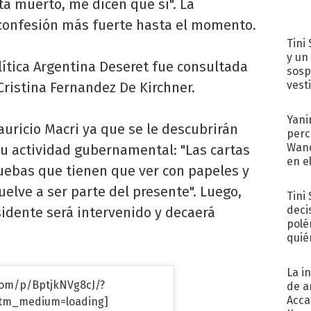
stá muerto, me dicen que si". La
u confesión más fuerte hasta el momento.
Tini 
y un
lítica Argentina Deseret fue consultada
sosp
vest
Cristina Fernandez De Kirchner.
Yani
uricio Macri ya que se le descubrirán
perc
Wand
su actividad gubernamental: "Las cartas
en e
ruebas que tienen que ver con papeles y
toda
elve a ser parte del presente". Luego,
Tini
deci
esidente será intervenido y decaerá
polé
quié
afue
La i
com/p/BptjkNVg8cJ/?
de a
Acca
tm_medium=loading]