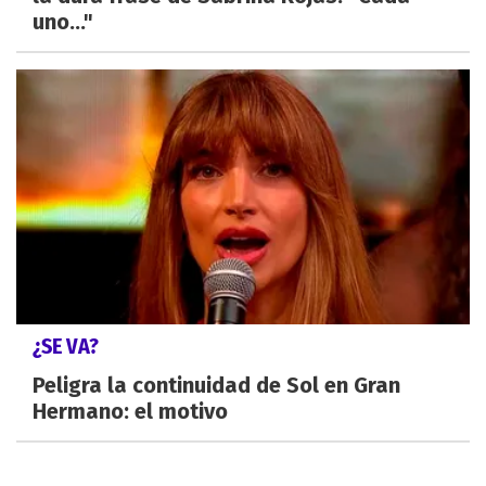
uno..."
¿SE VA?
Peligra la continuidad de Sol en Gran
Hermano: el motivo