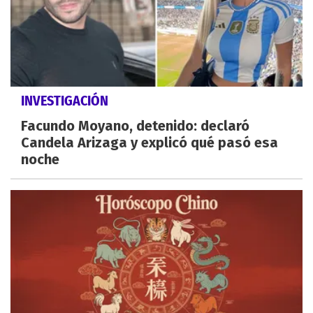
INVESTIGACIÓN
Facundo Moyano, detenido: declaró
Candela Arizaga y explicó qué pasó esa
noche