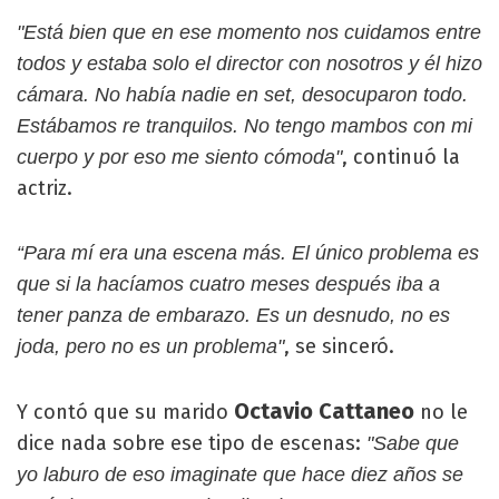
"Está bien que en ese momento nos cuidamos entre
todos y estaba solo el director con nosotros y él hizo
cámara. No había nadie en set, desocuparon todo.
Estábamos re tranquilos. No tengo mambos con mi
, continuó la
cuerpo y por eso me siento cómoda"
actriz.
“Para mí era una escena más. El único problema es
que si la hacíamos cuatro meses después iba a
tener panza de embarazo. Es un desnudo, no es
, se sinceró.
joda, pero no es un problema"
Octavio Cattaneo
Y contó que su marido
no le
dice nada sobre ese tipo de escenas:
"Sabe que
yo laburo de eso imaginate que hace diez años se