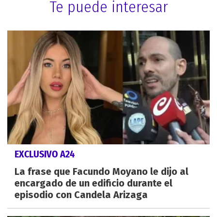
Te puede interesar
EXCLUSIVO A24
La frase que Facundo Moyano le dijo al
encargado de un edificio durante el
episodio con Candela Arizaga