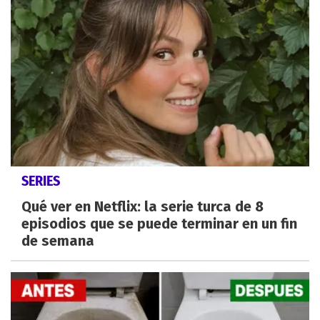
SERIES
Qué ver en Netflix: la serie turca de 8
episodios que se puede terminar en un fin
de semana