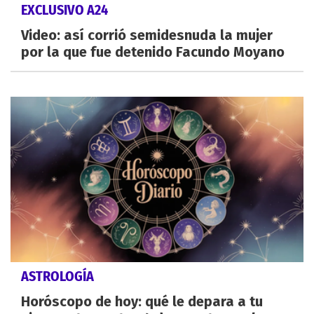
EXCLUSIVO A24
Video: así corrió semidesnuda la mujer
por la que fue detenido Facundo Moyano
ASTROLOGÍA
Horóscopo de hoy: qué le depara a tu