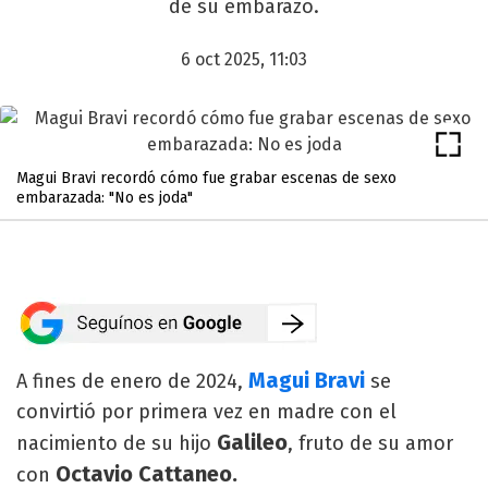
de su embarazo.
6 oct 2025, 11:03
Magui Bravi recordó cómo fue grabar escenas de sexo
embarazada: "No es joda"
Magui Bravi
A fines de enero de 2024,
se
convirtió por primera vez en madre con el
Galileo
nacimiento de su hijo
, fruto de su amor
Octavio Cattaneo.
con