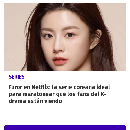
SERIES
Furor en Netflix: la serie coreana ideal
para maratonear que los fans del K-
drama están viendo