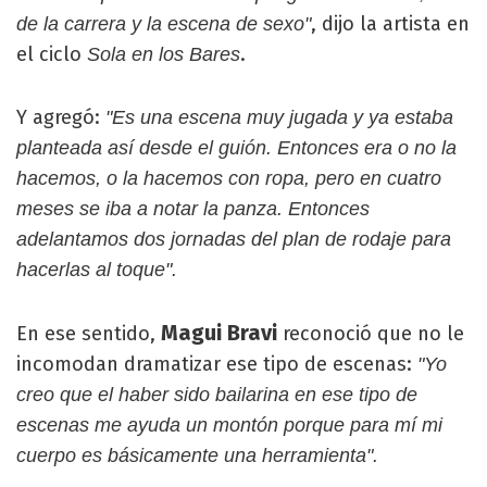
, dijo la artista en
de la carrera y la escena de sexo"
el ciclo
.
Sola en los Bares
Y agregó:
"Es una escena muy jugada y ya estaba
planteada así desde el guión. Entonces era o no la
hacemos, o la hacemos con ropa, pero en cuatro
meses se iba a notar la panza. Entonces
adelantamos dos jornadas del plan de rodaje para
hacerlas al toque".
Magui Bravi
En ese sentido,
reconoció que no le
incomodan dramatizar ese tipo de escenas:
"Yo
creo que el haber sido bailarina en ese tipo de
escenas me ayuda un montón porque para mí mi
cuerpo es básicamente una herramienta".