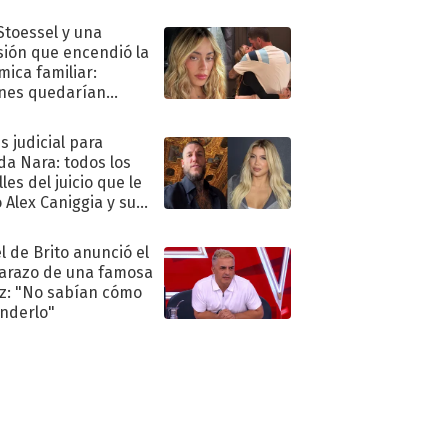
."
 Stoessel y una
sión que encendió la
mica familiar:
nes quedarían
ra de su boda
s judicial para
a Nara: todos los
les del juicio que le
 Alex Caniggia y sus
imos pasos
l de Brito anunció el
razo de una famosa
iz: "No sabían cómo
nderlo"