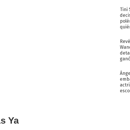
con..
Tini
deci
polé
quié
afue
Revé
Wand
detal
ganó
próx
Ánge
emba
actr
esco
as Ya