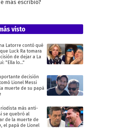
¿Qué más escribió?
más visto
na Latorre contó qué
 que Luck Ra tomara
ecisión de dejar a La
i: "Ella lo..."
mportante decisión
tomó Lionel Messi
 la muerte de su papá
e
eriodista más anti-
i se quebró al
ar de la muerte de
e, el papá de Lionel