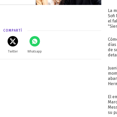
La m
Sofi
el f
"Sie
COMPARTÍ
Cómo
días
de s
Twitter
Whatsapp
deta
Juani
mome
aba
Her
recib
El e
Marc
Mess
su p