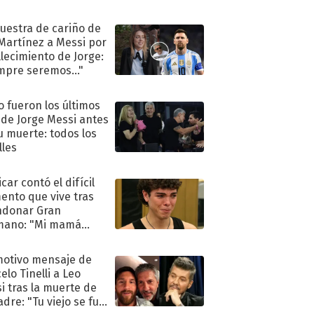
uestra de cariño de
 Martínez a Messi por
allecimiento de Jorge:
mpre seremos..."
 fueron los últimos
 de Jorge Messi antes
u muerte: todos los
lles
car contó el difícil
nto que vive tras
ndonar Gran
mano: "Mi mamá
ió..."
motivo mensaje de
elo Tinelli a Leo
i tras la muerte de
adre: "Tu viejo se fue