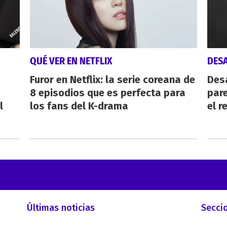
QUÉ VER EN NETFLIX
DES
Furor en Netflix: la serie coreana de
Des
8 episodios que es perfecta para
pare
l
los fans del K-drama
el r
Últimas noticias
Secci