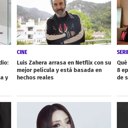
CINE
SERI
dio:
Luis Zahera arrasa en Netflix con su
Qué 
mejor película y está basada en
8 ep
ha y
hechos reales
de 