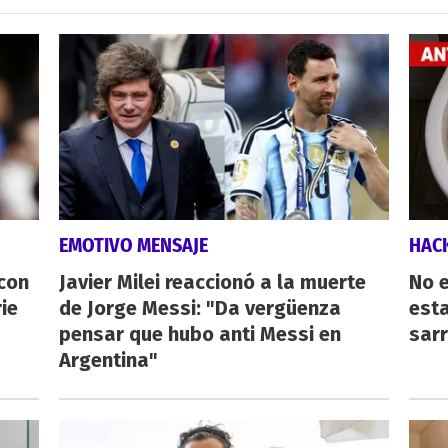
EMOTIVO MENSAJE
HAC
 con
Javier Milei reaccionó a la muerte
No e
ie
de Jorge Messi: "Da vergüenza
esta
pensar que hubo anti Messi en
sarr
Argentina"