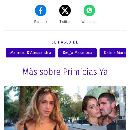
Facebok
Twitter
Whatsapp
SE HABLÓ DE
Mauricio D’Alessandro
Diego Maradona
Dalma Marad
Más sobre Primicias Ya