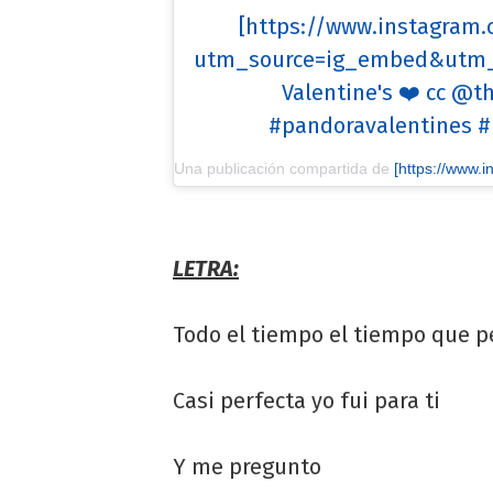
[https://www.instagram
utm_source=ig_embed&utm_
Valentine's ❤️ cc @t
#pandoravalentines 
Una publicación compartida de
[https://www.instagram.com/
LETRA:
Todo el tiempo el tiempo que p
Casi perfecta yo fui para ti
Y me pregunto