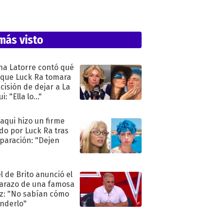
más visto
na Latorre contó qué
 que Luck Ra tomara
ecisión de dejar a La
i: "Ella lo..."
oaqui hizo un firme
do por Luck Ra tras
eparación: "Dejen
"
l de Brito anunció el
razo de una famosa
iz: "No sabían cómo
nderlo"