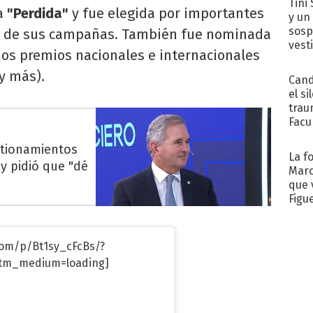
Tini 
la
"Perdida"
y fue elegida por importantes
y un
sosp
ta de sus campañas. También fue nominada
vest
ios premios nacionales e internacionales
y más).
Cand
el si
trau
Facu
"Teng
stionamientos
La f
 y pidió que "dé
Marc
que 
Figu
com/p/Bt1sy_cFcBs/?
tm_medium=loading]