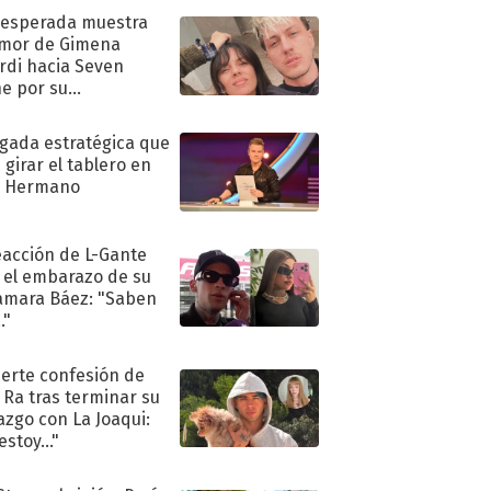
nesperada muestra
mor de Gimena
rdi hacia Seven
e por su
pleaños
ugada estratégica que
 girar el tablero en
n Hermano
eacción de L-Gante
 el embarazo de su
amara Báez: "Saben
."
uerte confesión de
 Ra tras terminar su
azgo con La Joaqui:
stoy..."