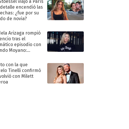
Stoessel viajó a París
 detalle encendió las
echas: ¿fue por su
ido de novia?
ela Arizaga rompió
lencio tras el
mático episodio con
ndo Moyano:
o..."
oto con la que
elo Tinelli confirmó
volvió con Milett
eroa