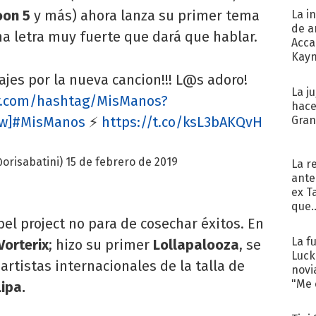
oon 5
y más) ahora lanza su primer tema
La i
de a
a letra muy fuerte que dará que hablar.
Acca
Kayn
cum
jes por la nueva cancion!!! L@s adoro!
La j
er.com/hashtag/MisManos?
hace
fw]#MisManos
⚡️
https://t.co/ksL3bAKQvH
Gra
@orisabatini)
15 de febrero de 2019
La r
ante
ex T
que..
bel project no para de cosechar éxitos. En
La f
Vorterix
; hizo su primer
Lollapalooza
, se
Luck
artistas internacionales de la talla de
novi
"Me e
ipa.