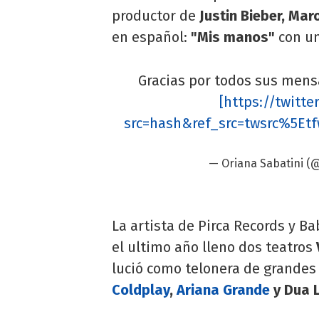
productor de
Justin Bieber, Mar
en español:
"Mis manos"
con un
Gracias por todos sus mensa
[https://twitt
src=hash&ref_src=twsrc%5Et
— Oriana Sabatini (
La artista de Pirca Records y Ba
el ultimo año lleno dos teatros
lució como telonera de grandes 
Coldplay
,
Ariana Grande
y Dua L