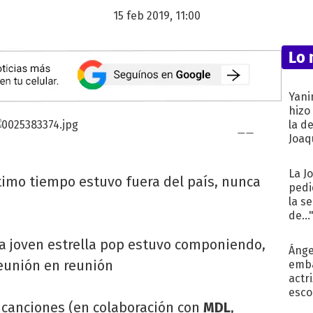
15 feb 2019, 11:00
Lo 
Yani
hizo
la d
Joaqu
La J
timo tiempo estuvo fuera del país, nunca
pedi
la s
de...
la joven estrella pop estuvo componiendo,
Ánge
eunión en reunión
emba
actr
esco
 canciones (en colaboración con
MDL
,