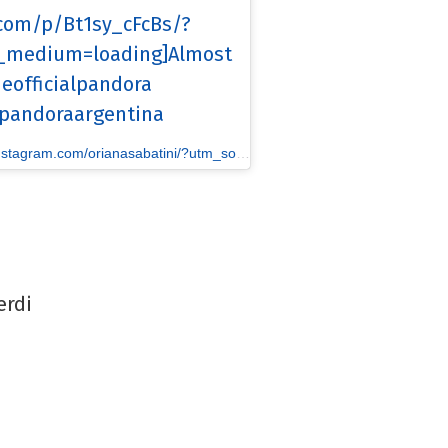
.com/p/Bt1sy_cFcBs/?
medium=loading]Almost
heofficialpandora
#pandoraargentina
orianasabatini/?utm_source=ig_embed&utm_medium=loading] Oriana Sabatini
erdi