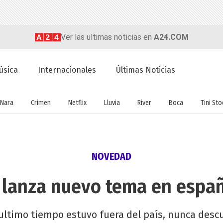
Ver las ultimas noticias en
A24.COM
úsica
Internacionales
Últimas Noticias
Nara
Crimen
Netflix
Lluvia
River
Boca
Tini St
NOVEDAD
 lanza nuevo tema en espa
ultimo tiempo estuvo fuera del país, nunca descu