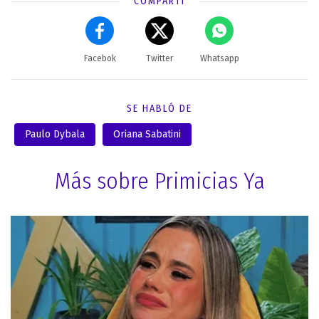
COMPARTÍ
Facebok
Twitter
Whatsapp
SE HABLÓ DE
Paulo Dybala
Oriana Sabatini
Más sobre Primicias Ya