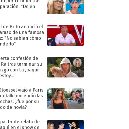
do por Luck Ra tras
eparación: "Dejen
"
l de Brito anunció el
razo de una famosa
iz: "No sabían cómo
nderlo"
uerte confesión de
 Ra tras terminar su
azgo con La Joaqui:
stoy..."
Stoessel viajó a París
 detalle encendió las
echas: ¿fue por su
ido de novia?
mpactante relato de
oaqui en el show de