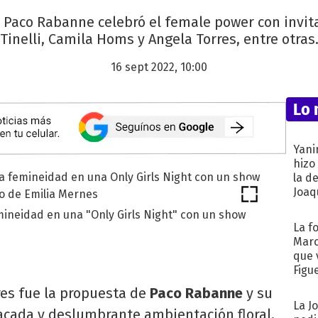
s Paco Rabanne celebró el female power con invi
Tinelli, Camila Homs y Angela Torres, entre otras
16 sept 2022, 10:00
Lo 
Yani
hizo
la d
Joaqu
ineidad en una "Only Girls Night" con un show
La f
Marc
que 
Figu
es fue la propuesta de
Paco Rabanne
y su
La J
cada y deslumbrante ambientación floral,