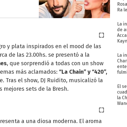
Rosa
Ra l
La i
de a
Acca
Kayn
gro y plata inspirados en el mood de las
cum
erca de las 23.00hs. se presentó a la
La i
Char
nes
, que sorprendió a todas con un show
ente
s temas más aclamados:
“La Chain” y “420”,
fulm
Her
. Tras el show, DJ Ruidito, musicalizó la
El s
s mejores sets de la Bresh.
cuad
la C
Wand
exp
resenta a una diosa moderna. El aroma