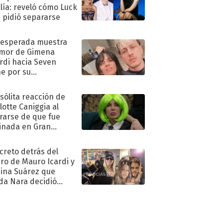
lía: reveló cómo Luck
e pidió separarse
nesperada muestra
mor de Gimena
rdi hacia Seven
e por su
pleaños
nsólita reacción de
lotte Caniggia al
rarse de que fue
inada en Gran
mano
ecreto detrás del
ro de Mauro Icardi y
hina Suárez que
a Nara decidió
oner