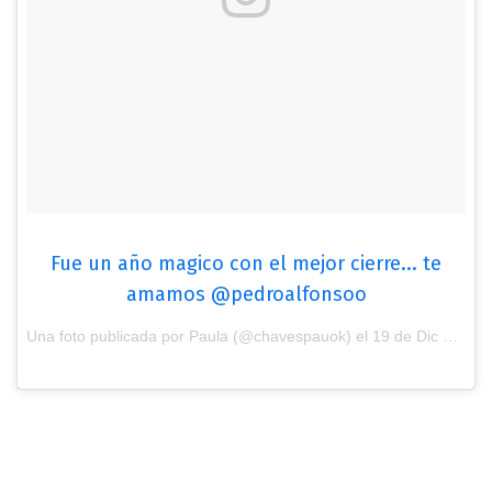
Fue un año magico con el mejor cierre... te
amamos @pedroalfonsoo
Una foto publicada por Paula (@chavespauok) el
19 de Dic de 2016 a la(s) 11:09 PST