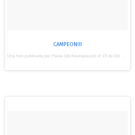
CAMPEON!!!
Una foto publicada por Paula (@chavespauok) el
19 de Dic de 2016 a la(s) 11:10 PST