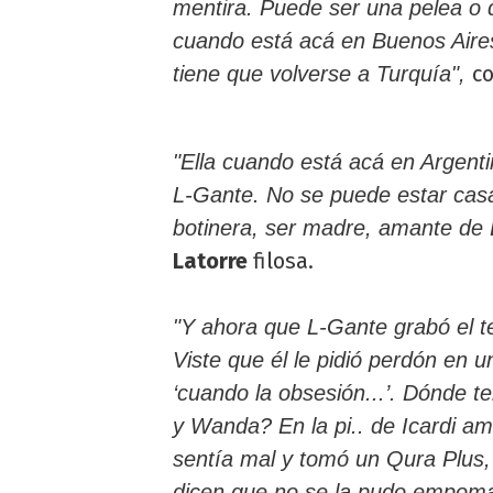
mentira. Puede ser una pelea o 
cuando está acá en Buenos Aires
c
tiene que volverse a Turquía",
"Ella cuando está acá en Argentin
L-Gante. No se puede estar casad
botinera, ser madre, amante de 
Latorre
filosa.
"Y ahora que L-Gante grabó el t
Viste que él le pidió perdón en 
‘cuando la obsesión...’. Dónde t
y Wanda? En la pi.. de Icardi am
sentía mal y tomó un Qura Plus,
dicen que no se la pudo empom