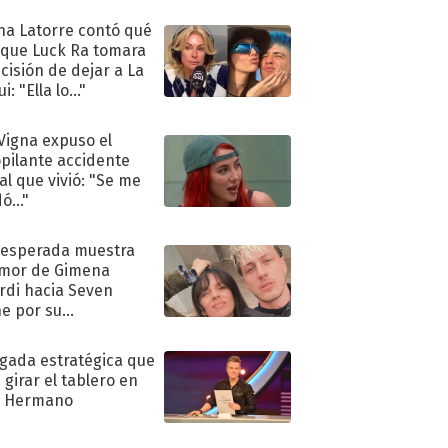
na Latorre contó qué
 que Luck Ra tomara
ecisión de dejar a La
i: "Ella lo..."
 Vigna expuso el
pilante accidente
al que vivió: "Se me
ó..."
nesperada muestra
mor de Gimena
rdi hacia Seven
e por su
pleaños
ugada estratégica que
 girar el tablero en
n Hermano