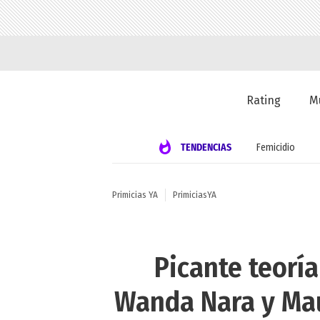
Rating
M
TENDENCIAS
Femicidio
Primicias YA
PrimiciasYA
Picante teorí
Wanda Nara y Maur