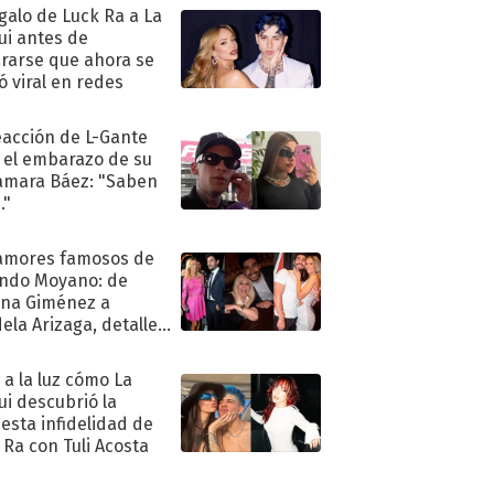
egalo de Luck Ra a La
ui antes de
rarse que ahora se
ió viral en redes
eacción de L-Gante
 el embarazo de su
amara Báez: "Saben
."
amores famosos de
ndo Moyano: de
na Giménez a
ela Arizaga, detalles
u pasado
imental
ó a la luz cómo La
ui descubrió la
esta infidelidad de
 Ra con Tuli Acosta