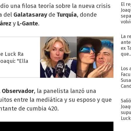
El r
e
dio una filosa teoría sobre la nueva crisis
Joaq
a del
Galatasaray
de
Turquía
, donde
sepa
volv
uárez
y
L-Gante
.
La r
ante
ex T
ue Luck Ra
que..
oaqui: "Ella
Los 
Facu
Susa
Cand
l Observador
, la panelista lanzó una
de s
sent
cuitos entre la mediática y su esposo y que
Sali
Joaq
antante de cumbia 420.
supu
Luck