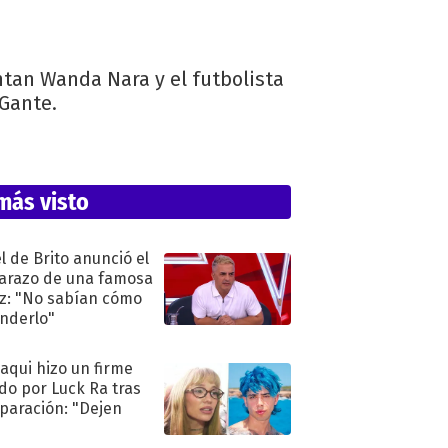
ntan Wanda Nara y el futbolista
-Gante.
más visto
l de Brito anunció el
razo de una famosa
iz: "No sabían cómo
nderlo"
oaqui hizo un firme
do por Luck Ra tras
eparación: "Dejen
"