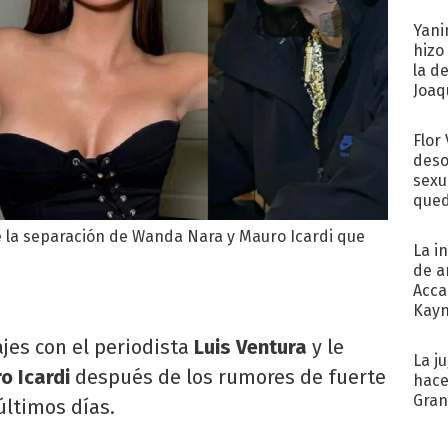
Yani
hizo
la d
Joaqu
Flor
deso
sexu
qued
e la separación de Wanda Nara y Mauro Icardi que
La i
de a
Acca
Kayn
cum
es con el periodista
Luis Ventura
y le
La j
o Icardi
después de los rumores de fuerte
hace
Gra
últimos días.