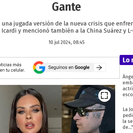
Gante
o una jugada versión de la nueva crisis que enfre
Icardi y mencionó también a la China Suárez y L
10 jul 2024, 08:45
Lo 
Ánge
emba
actr
esco
La J
pedi
la s
de...