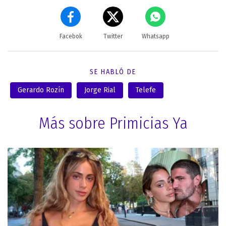
Facebok
Twitter
Whatsapp
SE HABLÓ DE
Gerardo Rozín
Jorge Rial
Telefe
Más sobre Primicias Ya