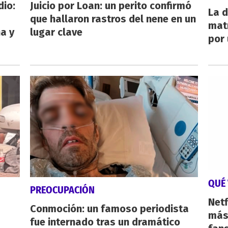
dio:
Juicio por Loan: un perito confirmó
La d
que hallaron rastros del nene en un
mat
ha y
lugar clave
por 
QUÉ 
PREOCUPACIÓN
Netf
Conmoción: un famoso periodista
más 
fue internado tras un dramático