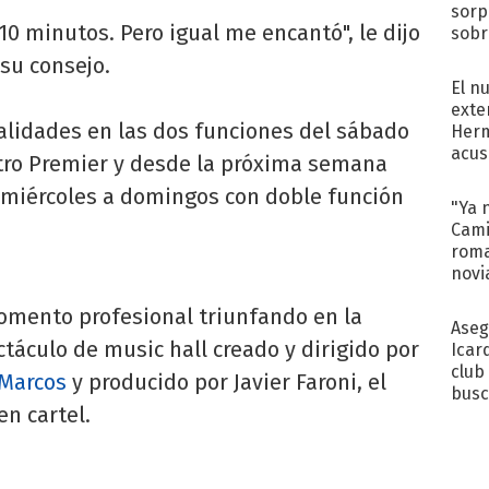
sorp
10 minutos. Pero igual me encantó", le dijo
sobr
regr
su consejo.
El n
exte
calidades en las dos funciones del sábado
Herm
acus
eatro Premier y desde la próxima semana
Pinc
 miércoles a domingos con doble función
"Tra
"Ya 
Cami
roma
novi
decl
omento profesional triunfando en la
Aseg
táculo de music hall creado y dirigido por
Icar
club
Marcos
y producido por Javier Faroni, el
busc
n cartel.
Madr