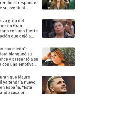
rendió al responder
e su eventual
eso al reality
uevo grito del
rior en Gran
ano con una fuerte
ación que dejó a
oya en shock:
idora"
no hay miedo":
lota blanqueó su
nce y presentó a su
a con una emotiva
aración de amor
uran que Mauro
di ya tendría nuevo
 en España: "Está
ando casa en
id"