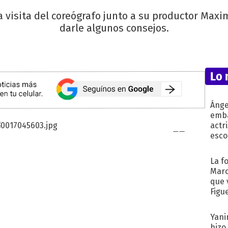
 visita del coreógrafo junto a su productor Maxi
darle algunos consejos.
Lo 
Ánge
emba
actr
esco
La f
Marc
que 
Figu
Yani
hizo