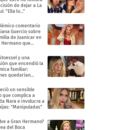
ecisión de dejar a La
i: "Ella lo..."
olémico comentario
liana Guercio sobre
amilia de Juanicar en
n Hermano que
tó la furia en redes
 Stoessel y una
sión que encendió la
mica familiar:
nes quedarían
ra de su boda
eció un sensible
o que complica a
a Nara e involucra a
hijas: "Manipuladas"
lve a Gran Hermano?
ea del Boca