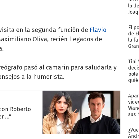
la d
Joaqu
El p
visita en la segunda función de
Flavio
de E
aximiliano Oliva, recién llegados de
la f
Gra
a.
desa
Tini
coreógrafo pasó al camarín para saludarla y
deci
polé
onsejos a la humorista.
quié
afue
Apar
vide
Wand
 con Roberto
sus 
n..."
¿Vue
Andr