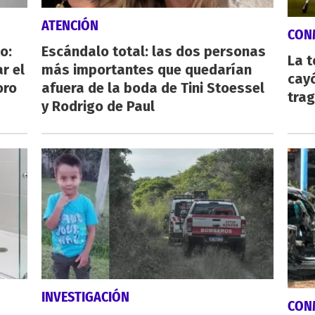
ATENCIÓN
CON
o:
Escándalo total: las dos personas
La 
r el
más importantes que quedarían
cayó
oro
afuera de la boda de Tini Stoessel
tra
y Rodrigo de Paul
INVESTIGACIÓN
CON