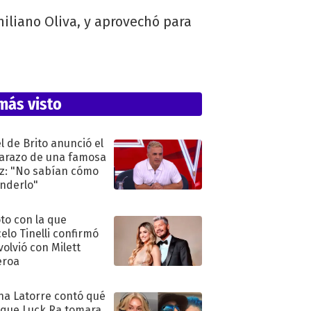
miliano Oliva, y aprovechó para
más visto
l de Brito anunció el
razo de una famosa
iz: "No sabían cómo
nderlo"
oto con la que
elo Tinelli confirmó
volvió con Milett
eroa
na Latorre contó qué
 que Luck Ra tomara