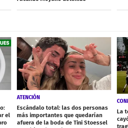
ATENCIÓN
CON
o:
Escándalo total: las dos personas
La 
r el
más importantes que quedarían
cayó
oro
afuera de la boda de Tini Stoessel
tra