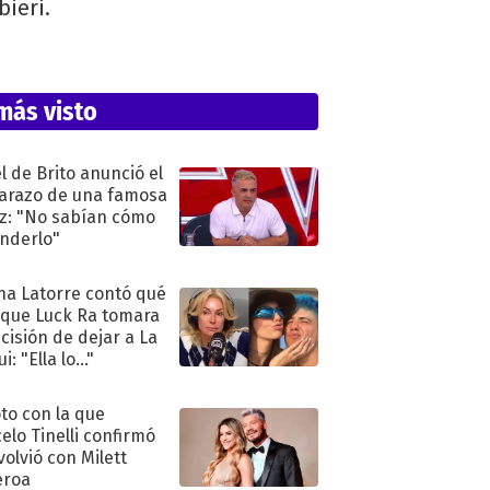
bieri.
más visto
l de Brito anunció el
razo de una famosa
iz: "No sabían cómo
nderlo"
na Latorre contó qué
 que Luck Ra tomara
ecisión de dejar a La
i: "Ella lo..."
oto con la que
elo Tinelli confirmó
volvió con Milett
eroa