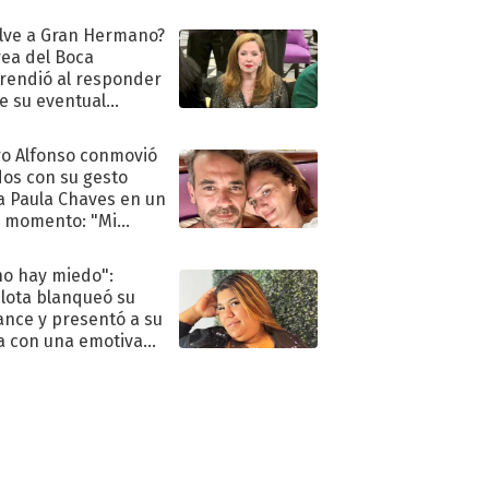
oya en shock:
idora"
lve a Gran Hermano?
ea del Boca
rendió al responder
e su eventual
eso al reality
o Alfonso conmovió
dos con su gesto
a Paula Chaves en un
 momento: "Mi
mpañante
péutico"
no hay miedo":
lota blanqueó su
nce y presentó a su
a con una emotiva
aración de amor