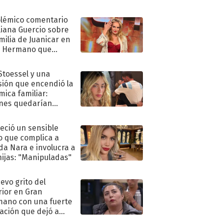
olémico comentario
liana Guercio sobre
amilia de Juanicar en
n Hermano que
tó la furia en redes
 Stoessel y una
sión que encendió la
mica familiar:
nes quedarían
ra de su boda
eció un sensible
o que complica a
a Nara e involucra a
hijas: "Manipuladas"
uevo grito del
rior en Gran
ano con una fuerte
ación que dejó a