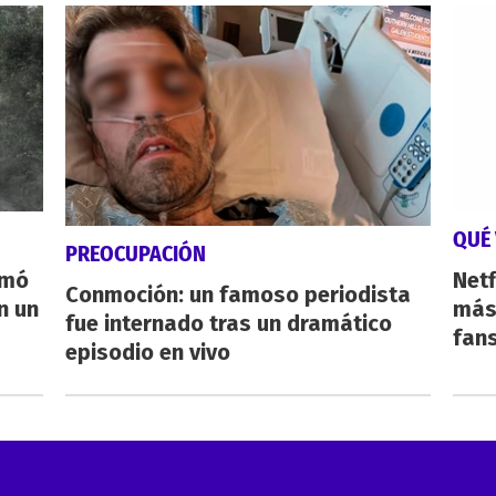
QUÉ 
PREOCUPACIÓN
rmó
Netf
Conmoción: un famoso periodista
n un
más 
fue internado tras un dramático
fan
episodio en vivo