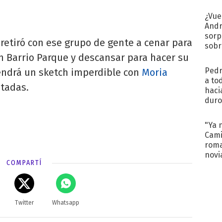
Pinc
"Tra
¿Vue
Andr
sorp
 retiró con ese grupo de gente a cenar para
sobr
regr
n Barrio Parque y descansar para hacer su
Pedr
tendrá un sketch imperdible con
Moria
a to
itadas.
haci
duro
aco
tera
"Ya 
Cami
roma
novi
COMPARTÍ
decl
Twitter
Whatsapp