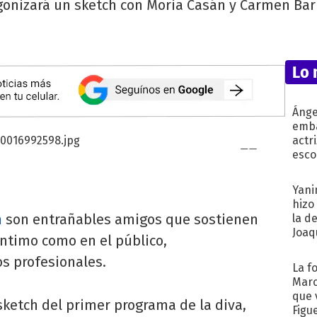
gonizará un sketch con Moria Casán y Carmen Bar
Lo 
Ánge
emba
actr
esco
Yani
hizo
n
son entrañables amigos que sostienen
la d
Joaqu
íntimo como en el público,
s profesionales.
La f
Marc
que 
 sketch del primer programa de la diva,
Figu