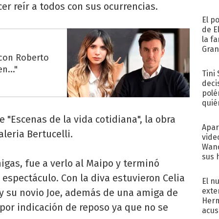
cer reír a todos con sus ocurrencias.
El p
de E
la f
Gra
 con Roberto
desa
n..."
Tini
deci
polé
quié
afue
 "Escenas de la vida cotidiana", la obra
Apar
leria Bertucelli.
vide
Wand
sus 
migas, fue a verlo al Maipo y terminó
 espectáculo. Con la diva estuvieron Celia
El n
exte
y su novio Joe, además de una amiga de
Herm
 por indicación de reposo ya que no se
acus