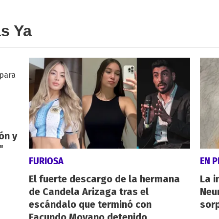
as Ya
ón y
"
FURIOSA
EN 
El fuerte descargo de la hermana
La i
de Candela Arizaga tras el
Neu
escándalo que terminó con
sorp
Facundo Moyano detenido