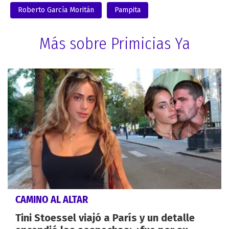
Roberto García Moritán
Pampita
Más sobre Primicias Ya
CAMINO AL ALTAR
Tini Stoessel viajó a París y un detalle