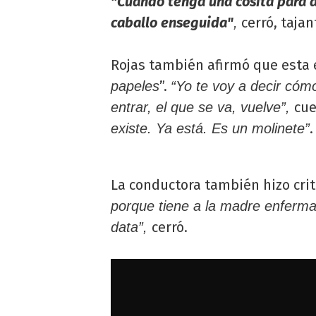
"Cuando tenga una cosita para a
caballo enseguida"
cerró, tajan
,
Rojas también afirmó que esta 
”.
papeles
“Yo te voy a decir cómo
cue
entrar, el que se va, vuelve”,
.
existe. Ya está. Es un molinete”
La conductora también hizo critic
porque tiene a la madre enferma,
cerró.
data”,