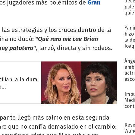
deci
 los jugadores más polémicos de
Gran
polé
quié
afue
Yani
las estrategias y los cruces dentro de la
hizo
rina no dudó:
"Qué raro me cae Brian
la d
Joaqu
muy patotero"
lanzó, directa y sin rodeos.
,
Ánge
emba
actr
iliani a la dura
esco
..."
Impu
Medi
cont
ipante llegó más calmo en esta segunda
Revé
laro que no confía demasiado en el cambio:
Wand