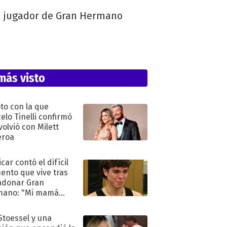
n jugador de Gran Hermano
más visto
oto con la que
elo Tinelli confirmó
volvió con Milett
eroa
car contó el difícil
nto que vive tras
ndonar Gran
mano: "Mi mamá
ió..."
 Stoessel y una