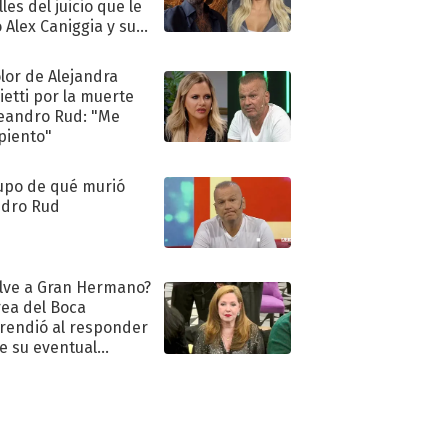
les del juicio que le
 Alex Caniggia y sus
imos pasos
olor de Alejandra
ietti por la muerte
eandro Rud: "Me
piento"
upo de qué murió
dro Rud
lve a Gran Hermano?
ea del Boca
rendió al responder
e su eventual
eso al reality