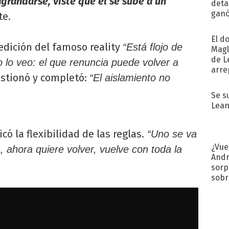
grandarse, viste que él se sube a un
detal
ganó
te.
próx
El d
edición del famoso reality
“Está flojo de
Magl
de L
 lo veo: el que renuncia puede volver a
arre
stionó y completó:
“El aislamiento no
Se s
Lean
ó la flexibilidad de las reglas.
“Uno se va
¿Vue
 ahora quiere volver, vuelve con toda la
Andr
sorp
sobr
regr