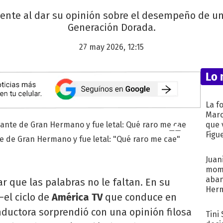
dente al dar su opinión sobre el desempeño de u
Generación Dorada.
27 may 2026, 12:15
Lo 
La f
Marc
que 
Figu
te de Gran Hermano y fue letal: "Qué raro me cae"
Juani
mome
aba
r que las palabras no le faltan. En su
Her
—el ciclo de
América TV
que conduce en
recib
nductora sorprendió con una opinión filosa
Tini