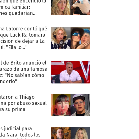
sión que encendió la
mica familiar:
nes quedarían
ra de su boda
na Latorre contó qué
 que Luck Ra tomara
ecisión de dejar a La
i: "Ella lo..."
l de Brito anunció el
razo de una famosa
iz: "No sabían cómo
nderlo"
taron a Thiago
na por abuso sexual
ra su prima
s judicial para
a Nara: todos los