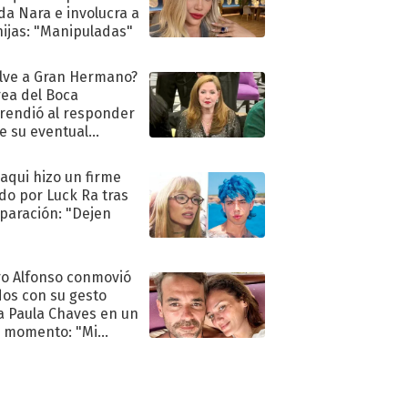
a Nara e involucra a
hijas: "Manipuladas"
lve a Gran Hermano?
ea del Boca
rendió al responder
e su eventual
eso al reality
oaqui hizo un firme
do por Luck Ra tras
eparación: "Dejen
"
o Alfonso conmovió
dos con su gesto
a Paula Chaves en un
 momento: "Mi
mpañante
péutico"