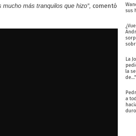
Wand
comentó
s mucho más tranquilos que hizo”,
sus 
¿Vue
Andr
sorp
sobr
regr
La J
pedi
la s
de...
Pedr
a to
haci
duro
aco
tera