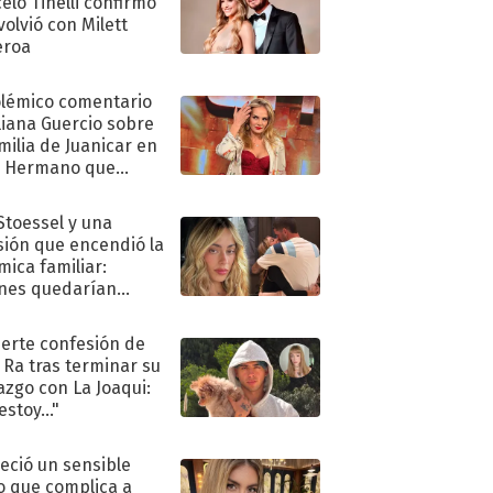
elo Tinelli confirmó
volvió con Milett
eroa
olémico comentario
liana Guercio sobre
amilia de Juanicar en
n Hermano que
tó la furia en redes
 Stoessel y una
sión que encendió la
mica familiar:
nes quedarían
ra de su boda
uerte confesión de
 Ra tras terminar su
azgo con La Joaqui:
stoy..."
eció un sensible
o que complica a