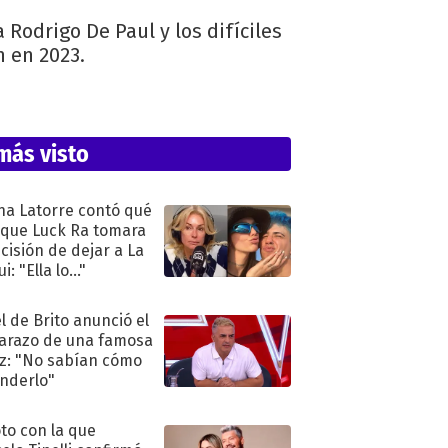
a Rodrigo De Paul y los difíciles
 en 2023.
más visto
na Latorre contó qué
 que Luck Ra tomara
ecisión de dejar a La
i: "Ella lo..."
l de Brito anunció el
razo de una famosa
iz: "No sabían cómo
nderlo"
oto con la que