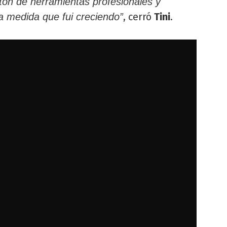
ón de herramientas profesionales y
, cerró
Tini
.
a medida que fui creciendo”