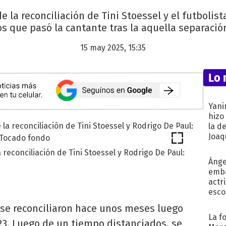
 la reconciliación de Tini Stoessel y el futbolist
 que pasó la cantante tras la aquella separación
15 may 2025, 15:35
Lo 
Yani
hizo
la d
Joaqu
reconciliación de Tini Stoessel y Rodrigo De Paul:
Ánge
emba
actr
esco
se reconciliaron hace unos meses luego
La f
3. Luego de un tiempo distanciados, se