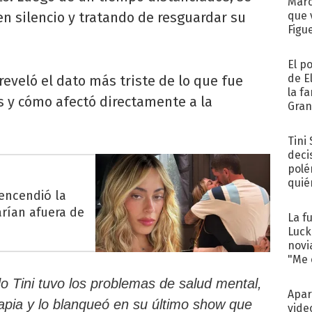
Marc
n silencio y tratando de resguardar su
que 
Figu
El p
de E
reveló el dato más triste de lo que fue
la f
s y cómo afectó directamente a la
Gra
desa
Tini
deci
polé
quié
 encendió la
afue
arían afuera de
La f
Luck
novi
"Me e
o Tini tuvo los problemas de salud mental,
Apar
apia y lo blanqueó en su último show que
vide