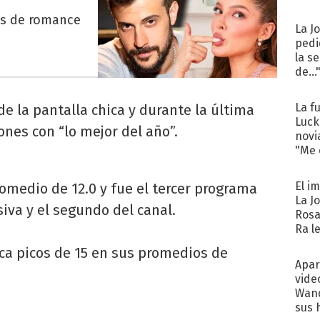
es de romance
La J
pedi
la s
de...
La f
 la pantalla chica y durante la última
Luck
nes con “lo mejor del año”.
novi
"Me e
El i
romedio de 12.0 y fue el tercer programa
La J
siva y el segundo del canal.
Rosa
Ra l
oca picos de 15 en sus promedios de
Apar
vide
Wand
sus 