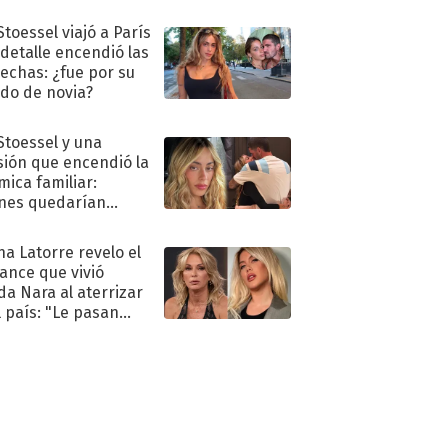
Stoessel viajó a París
 detalle encendió las
echas: ¿fue por su
ido de novia?
 Stoessel y una
sión que encendió la
mica familiar:
nes quedarían
ra de su boda
na Latorre revelo el
ance que vivió
a Nara al aterrizar
l país: "Le pasan
s"