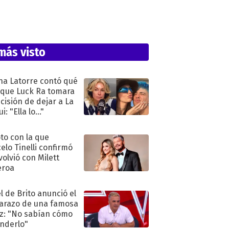
más visto
na Latorre contó qué
 que Luck Ra tomara
ecisión de dejar a La
i: "Ella lo..."
oto con la que
elo Tinelli confirmó
volvió con Milett
eroa
l de Brito anunció el
razo de una famosa
iz: "No sabían cómo
nderlo"