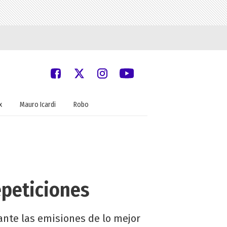
x
Mauro Icardi
Robo
epeticiones
rante las emisiones de lo mejor