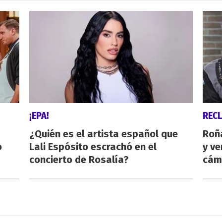
¡EPA!
REC
¿Quién es el artista español que
Roñ
o
Lali Espósito escrachó en el
y ve
concierto de Rosalía?
cám