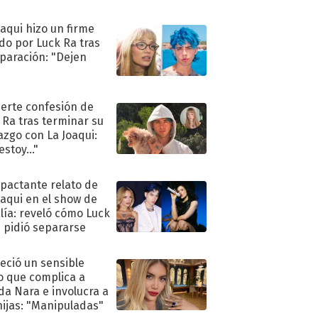
oaqui hizo un firme
do por Luck Ra tras
eparación: "Dejen
"
uerte confesión de
 Ra tras terminar su
azgo con La Joaqui:
stoy..."
mpactante relato de
oaqui en el show de
lía: reveló cómo Luck
e pidió separarse
eció un sensible
o que complica a
a Nara e involucra a
hijas: "Manipuladas"