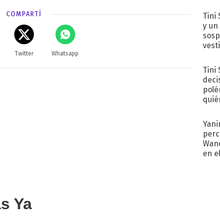
COMPARTÍ
Tini 
y un
sosp
vest
Twitter
Whatsapp
Tini
deci
polé
quié
afue
Yani
perc
Wand
en e
toda
as Ya