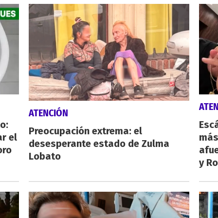
ATE
ATENCIÓN
o:
Escá
Preocupación extrema: el
r el
más
desesperante estado de Zulma
oro
afue
Lobato
y Ro