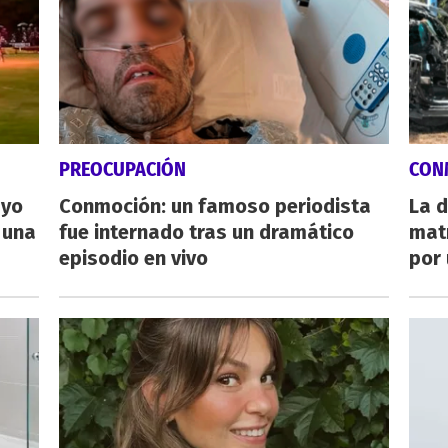
PREOCUPACIÓN
CON
ayo
Conmoción: un famoso periodista
La d
 una
fue internado tras un dramático
mat
episodio en vivo
por 