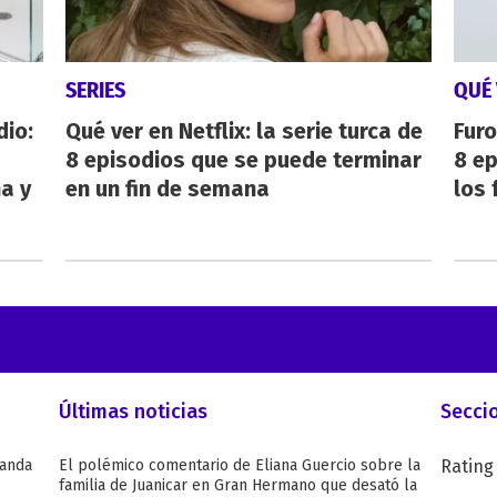
SERIES
QUÉ 
dio:
Qué ver en Netflix: la serie turca de
Furo
8 episodios que se puede terminar
8 ep
ha y
en un fin de semana
los 
Últimas noticias
Secci
Wanda
El polémico comentario de Eliana Guercio sobre la
Rating
familia de Juanicar en Gran Hermano que desató la