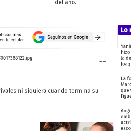
del año.
Lo 
Yani
hizo
la d
Joaqu
La f
Marc
 rivales ni siquiera cuando termina su
que 
Figu
Ánge
emba
actr
esco