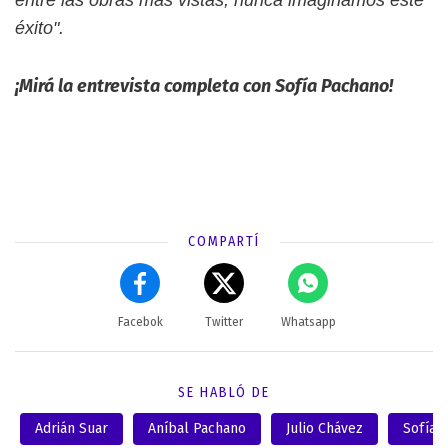
éxito".
¡Mirá la entrevista completa con Sofía Pachano!
COMPARTÍ
Facebok
Twitter
Whatsapp
SE HABLÓ DE
Adrián Suar
Aníbal Pachano
Julio Chávez
Sofía 